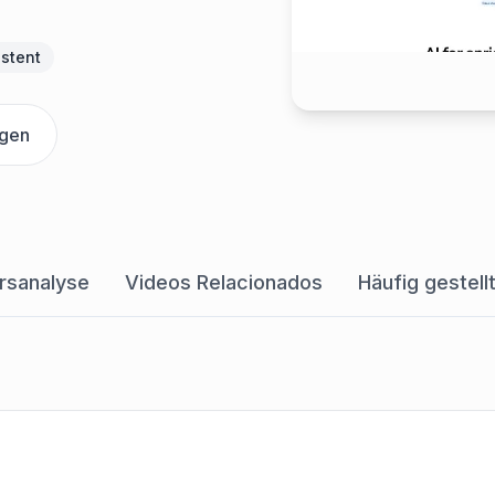
istent
igen
rsanalyse
Videos Relacionados
Häufig gestell