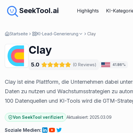
SeekTool.ai
Highlights
KI-Kategori
Startseite
KI-Lead-Generierung
Clay
Clay
5.0
(
0
Reviews
)
41.86%
Clay ist eine Plattform, die Unternehmen dabei unters
Daten zu nutzen und Wachstumsstrategien zu automa
100 Datenquellen und KI-Tools wird die GTM-Strateg
Von SeekTool verifiziert
Aktualisiert:
2025.03.09
Soziale Medien
: