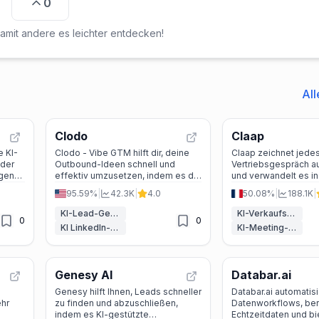
0
amit andere es leichter entdecken!
All
Clodo
Claap
e KI-
Clodo - Vibe GTM hilft dir, deine
Claap zeichnet jede
 der
Outbound-Ideen schnell und
Vertriebsgespräch au
egen
effektiv umzusetzen, indem es dir
und verwandelt es i
die beste Lead-Generierung und
Coaching-Einblicke 
95.59%
|
42.3K
|
4.0
50.08%
|
188.1K
|
automatisierte Kommunikation
gesteuerte Follow-u
bietet.
KI-Lead-Generierung
KI-Verkaufsassistent
0
0
KI LinkedIn-Assistent
KI-Meeting-Assistent
Genesy AI
Databar.ai
Genesy hilft Ihnen, Leads schneller
Databar.ai automatisi
hr
zu finden und abzuschließen,
Datenworkflows, ber
indem es KI-gestützte
Echtzeitdaten und bi