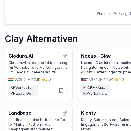
Stimmen Sie ab, d
Clay Alternativen
Clodura.AI
Nexus - Clay
Clodura.AI ist die perfekte Lösung
Nexus - Clay ist der ultimativ
für Vertriebs- und Marketingteams,
Navigator für dein Netzwerk,
um Leads zu generieren, zu
dir hilft, Beziehungen zu pfl
pflegen und abzuschließen. Mit
und Zeit zu sparen.
16.05%
|
113.1K
|
5.0
37.87%
|
17.9K
|
4.0
einer riesigen Datenbank,
intelligenten Werkzeugen und
KI-Verkaufsassistent
KI CRM-Assistent
0
nahtloser Integration in Ihre
KI-Lead-Generierung
KI-Verkaufsassistent
Workflows hilft Clodura.AI, Ihre
Vertriebsziele zu erreichen.
Landbase
Klenty
Landbase ist eine KI-basierte Go-
Klenty: Automatisierte Sales
to-Market-Plattform, die
Engagement Software für me
Kampagnen automatisiert,
Erfolg