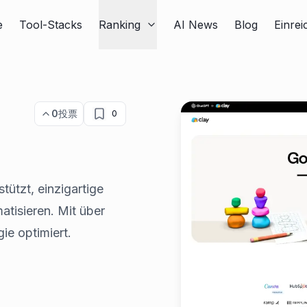
e
Tool-Stacks
Ranking
AI News
Blog
Einre
0
投票
0
tützt, einzigartige
tisieren. Mit über
ie optimiert.