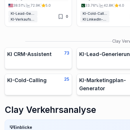
Conversion-Raten steigert und
38.51%
|
72.9K
|
5.0
33.76%
|
42.8K
|
4.0
Unternehmen hilft, schneller neue
Kunden zu gewinnen.
KI-Lead-Generierung
KI-Cold-Calling
0
KI-Verkaufsassistent
KI LinkedIn-Assistent
Clay
Ver
73
KI CRM-Assistent
KI-Lead-Generieru
25
KI-Cold-Calling
KI-Marketingplan-
Generator
Clay Verkehrsanalyse
💡
Einblicke