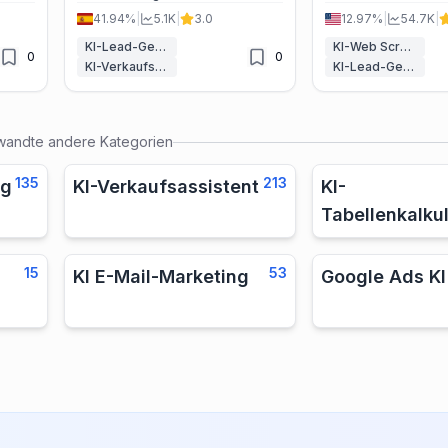
Automatisierung nutzt.
Integrationen mit C
41.94%
|
5.1K
|
3.0
12.97%
|
54.7K
|
Outreach-Tools – al
KI-Lead-Generierung
KI-Web Scraper
0
0
KI-Verkaufsassistent
KI-Lead-Generierung
wandte andere Kategorien
135
213
ng
KI-Verkaufsassistent
KI-
Tabellenkalku
15
53
KI E-Mail-Marketing
Google Ads KI