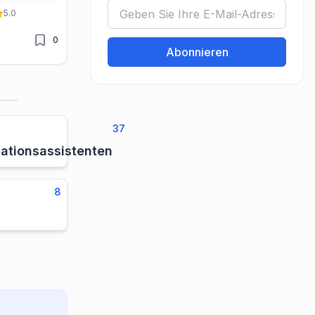
RMs und
5.0
les ohne Code.
0
Abonnieren
37
lationsassistenten
8