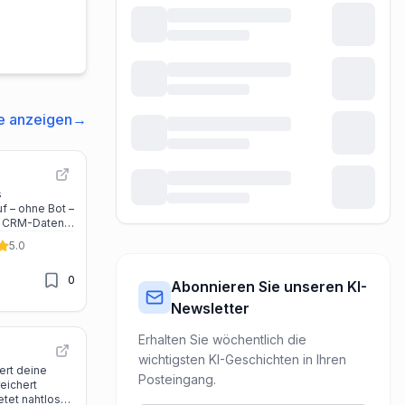
e anzeigen
→
s
f – ohne Bot –
n CRM-Daten,
und KI-
5.0
ps.
0
Abonnieren Sie unseren KI-
Newsletter
Erhalten Sie wöchentlich die
wichtigsten KI-Geschichten in Ihren
ert deine
Posteingang.
eichert
etet nahtlose