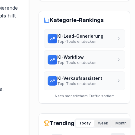
sierende
ols
hilft
Kategorie-Rankings
KI-Lead-Generierung
Top-Tools entdecken
KI-Workflow
Top-Tools entdecken
KI-Verkaufsassistent
Top-Tools entdecken
s.
Nach monatlichem Traffic sortiert
Trending
Today
Week
Month