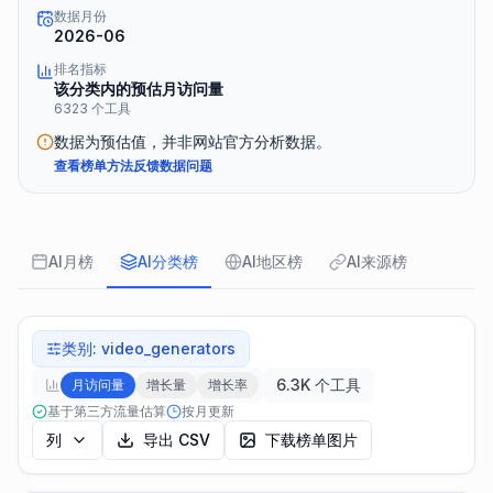
数据月份
2026-06
排名指标
该分类内的预估月访问量
6323 个工具
数据为预估值，并非网站官方分析数据。
查看榜单方法
反馈数据问题
AI月榜
AI分类榜
AI地区榜
AI来源榜
类别
:
video_generators
6.3K 个工具
月访问量
增长量
增长率
基于第三方流量估算
按月更新
列
导出 CSV
下载榜单图片