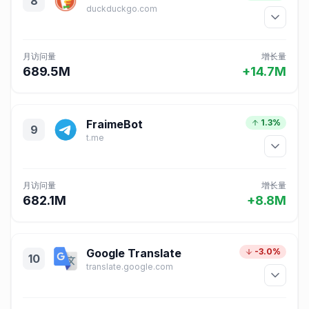
8
duckduckgo.com
月访问量
增长量
689.5M
+14.7M
FraimeBot
1.3%
9
t.me
月访问量
增长量
682.1M
+8.8M
Google Translate
-3.0%
10
translate.google.com