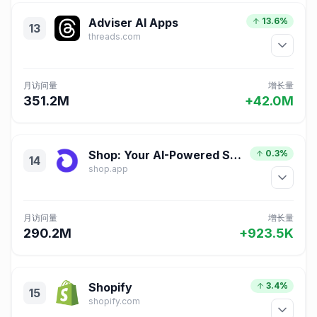
Adviser AI Apps
13.6%
13
threads.com
月访问量
增长量
351.2M
+42.0M
Shop: Your AI-Powered Shopping Assistant
0.3%
14
shop.app
月访问量
增长量
290.2M
+923.5K
Shopify
3.4%
15
shopify.com