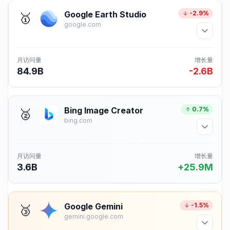
Google Earth Studio
-2.9%
🥇
google.com
月访问量
增长量
84.9B
-2.6B
Bing Image Creator
0.7%
🥈
bing.com
月访问量
增长量
3.6B
+25.9M
Google Gemini
-1.5%
🥉
gemini.google.com