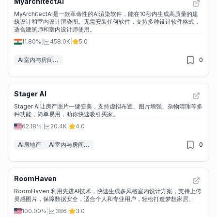
MyarchitectAI
MyArchitectAI是一款革命性的AI渲染软件，能在10秒内生成高质量的建
筑设计和室内设计渲染图。无需安装任何软件，支持多种设计软件格式，
适合建筑师和室内设计师使用。
11.80%
|
458.0K
|
5.0
AI室内与房间设计
0
Stager AI
Stager AI让房产照片一键变美，支持虚拟布置、图片增强、杂物清理等多
种功能，简单易用，助你快速吸引买家。
62.18%
|
20.4K
|
4.0
AI房地产
AI室内与房间设计
0
RoomHaven
RoomHaven 利用先进AI技术，快速生成多风格室内设计方案，支持上传
灵感图片，保障数据安全，适合个人和专业用户，轻松打造梦想家居。
100.00%
|
386
|
3.0