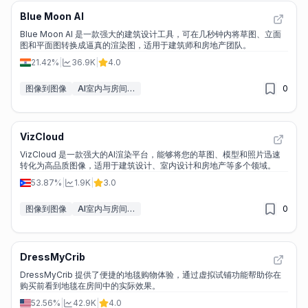
Blue Moon AI
Blue Moon AI 是一款强大的建筑设计工具，可在几秒钟内将草图、立面
图和平面图转换成逼真的渲染图，适用于建筑师和房地产团队。
21.42%
|
36.9K
|
4.0
图像到图像
AI室内与房间设计
0
VizCloud
VizCloud 是一款强大的AI渲染平台，能够将您的草图、模型和照片迅速
转化为高品质图像，适用于建筑设计、室内设计和房地产等多个领域。
53.87%
|
1.9K
|
3.0
图像到图像
AI室内与房间设计
0
DressMyCrib
DressMyCrib 提供了便捷的地毯购物体验，通过虚拟试铺功能帮助你在
购买前看到地毯在房间中的实际效果。
52.56%
|
42.9K
|
4.0