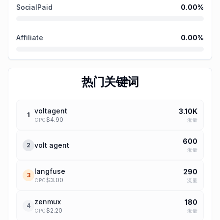
SocialPaid
0.00
%
Affiliate
0.00
%
热门关键词
voltagent
3.10K
1
$
4.90
流量
CPC
600
volt agent
2
流量
langfuse
290
3
$
3.00
流量
CPC
zenmux
180
4
$
2.20
流量
CPC