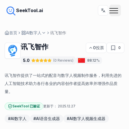
SeekTool.ai
首页
AI数字人
讯飞智作
讯飞智作
0
投票
0
5.0
(
0
Reviews
)
88.12%
讯飞智作提供了一站式的配音与数字人视频制作服务，利用先进的
人工智能技术助力各行各业的内容创作者提高效率并增强作品质
量。
SeekTool 已验证
更新于：
2025.12.27
#
AI数字人
#
AI语音生成器
#
AI数字人视频生成器