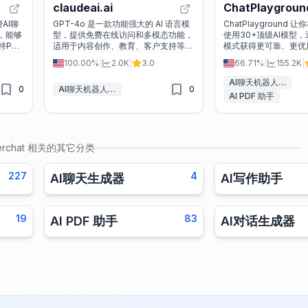
claudeai.ai
ChatPlaygroun
AI聊
GPT-4o 是一款功能强大的 AI 语言模
ChatPlayground
，能够
型，提供免费在线访问和多模态功能，
使用30+顶级AI模型
PDF
适用于内容创作、教育、客户支持等多
模式获得更可靠、更优
种功
个领域。
100.00%
|
2.0K
|
3.0
66.71%
|
155.2K
|
AI聊天机器人&LLM
0
AI聊天机器人&LLM
0
AI PDF 助手
rchat
相关的其它分类
227
4
AI聊天生成器
AI写作助手
19
83
AI PDF 助手
AI对话生成器