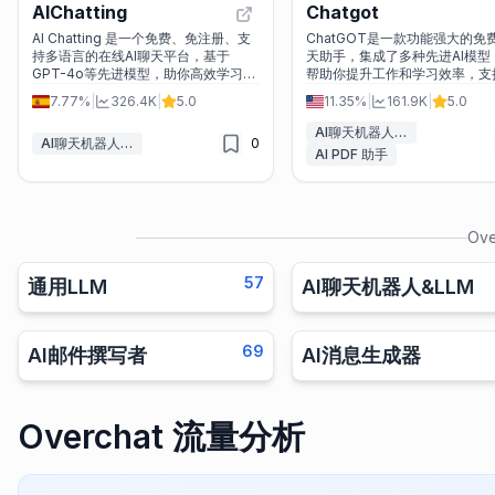
AIChatting
Chatgot
AI Chatting 是一个免费、免注册、支
ChatGOT是一款功能强大的免费
持多语言的在线AI聊天平台，基于
天助手，集成了多种先进AI模型
GPT-4o等先进模型，助你高效学习、
帮助你提升工作和学习效率，支持
写作与日常决策。
解析、PPT生成、图像创作等多
7.77%
|
326.4K
|
5.0
11.35%
|
161.9K
|
5.0
能。
AI聊天机器人&LLM
AI聊天机器人&LLM
0
AI PDF 助手
Ove
57
通用LLM
AI聊天机器人&LLM
69
AI邮件撰写者
AI消息生成器
Overchat 流量分析