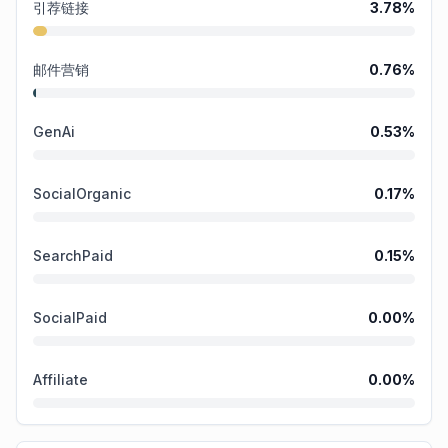
引荐链接
3.78
%
邮件营销
0.76
%
GenAi
0.53
%
SocialOrganic
0.17
%
SearchPaid
0.15
%
SocialPaid
0.00
%
Affiliate
0.00
%