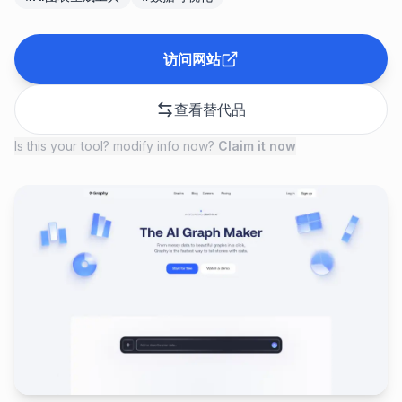
访问网站
查看替代品
Is this your tool? modify info now?
Claim it now