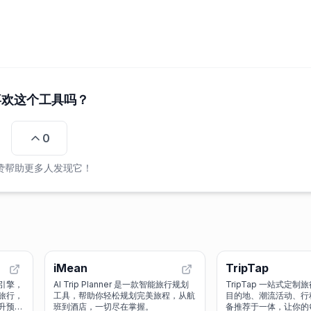
喜欢这个工具吗？
0
赞帮助更多人发现它！
iMean
TripTap
订引擎，
AI Trip Planner 是一款智能旅行规划
TripTap 一站式定
旅行，
工具，帮助你轻松规划完美旅程，从航
目的地、潮流活动、行
升预订
班到酒店，一切尽在掌握。
备推荐于一体，让你的