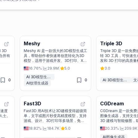
Meshy
Triple 3D
 3D
Meshy AI 是一款强大的3D模型生成工
Triple 3D 是一款免费
合所有
具，帮助创作者快速将创意转化为3D
转 3D 工具，可快速
模型，适用于游戏开发、3D打印、XR
发和 3D 打印的高质
创作等多个领域。
16.76%
|
29.9M
|
5.0
3.0
AI 3D模型生成器
0
0
AI 3D模型生成器
文
AI纹理生成器
Fast3D
CGDream
，速度
Fast3D 用AI技术让3D建模变得超级简
CGDream 是一款免费
人士。
单，文字或图片秒变高精度模型，支持
图像生成器，支持文生
游戏、设计、3D打印等多场景，免费
3D 建模与智能修图，
体验一键生成！
意可视化。
18.82%
|
184.7K
|
5.0
20.33%
|
209.9K
AI图像生成器