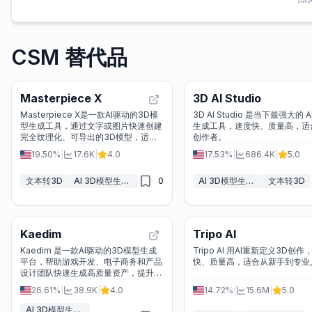
CSM 替代品
Masterpiece X
3D AI Studio
Masterpiece X是一款AI驱动的3D模
3D AI Studio 是当下最强大的 AI
型生成工具，通过文字或图片快速创建
生成工具，速度快、质量高，适
完全纹理化、可导出的3D模型，适用
创作者。
于游戏开发、概念可视化和互动体验设
19.50%
|
17.6K
|
4.0
17.53%
|
686.4K
|
5.0
计。
文本转3D
AI 3D模型生成器
0
AI 3D模型生成器
文本转3D
Kaedim
Tripo AI
Kaedim 是一款AI驱动的3D模型生成
Tripo AI 用AI重新定义3D创作
平台，帮助游戏开发、电子商务和产品
快、质量高，适合从新手到专业
设计团队快速生成高质量资产，提升10
倍效率。
26.61%
|
38.9K
|
4.0
14.72%
|
15.6M
|
5.0
AI 3D模型生成器