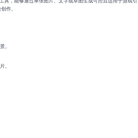
I工具，能够通过单张图片、文字或草图生成可控且适用于游戏引
松创作。
场景。
图片。
。