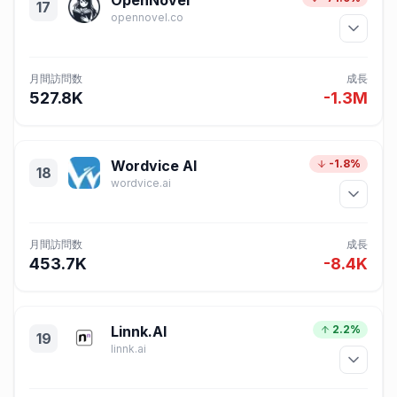
OpenNovel
17
opennovel.co
月間訪問数
成長
527.8K
-1.3M
Wordvice AI
-1.8%
18
wordvice.ai
月間訪問数
成長
453.7K
-8.4K
Linnk.AI
2.2%
19
linnk.ai