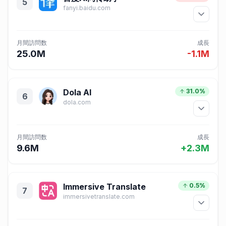
5
fanyi.baidu.com
月間訪問数
成長
25.0M
-1.1M
Dola AI
31.0%
6
dola.com
月間訪問数
成長
9.6M
+2.3M
Immersive Translate
0.5%
7
immersivetranslate.com