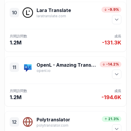
Lara Translate
-9.9%
10
laratranslate.com
月間訪問数
成長
1.2M
-131.3K
OpenL - Amazing Translator, powered by AI
-14.2%
11
openl.io
月間訪問数
成長
1.2M
-194.6K
Polytranslator
21.3%
12
polytranslator.com