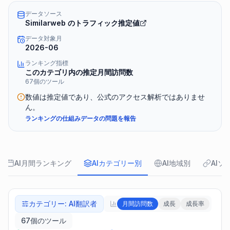
データソース
Similarweb のトラフィック推定値
データ対象月
2026-06
ランキング指標
このカテゴリ内の推定月間訪問数
67個のツール
数値は推定値であり、公式のアクセス解析ではありませ
ん。
ランキングの仕組み
データの問題を報告
AI月間ランキング
AIカテゴリー別
AI地域別
AIソ
カテゴリー
:
AI翻訳者
月間訪問数
成長
成長率
67個のツール