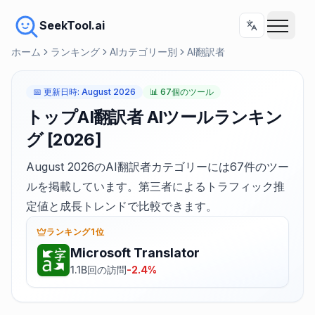
SeekTool.ai
ホーム
ランキング
AIカテゴリー別
AI翻訳者
📅
更新日時
:
August 2026
📊
67個のツール
トップAI翻訳者 AIツールランキン
グ [2026]
August 2026のAI翻訳者カテゴリーには67件のツー
ルを掲載しています。第三者によるトラフィック推
定値と成長トレンドで比較できます。
ランキング1位
Microsoft Translator
1.1B回の訪問
-2.4%