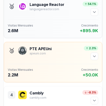
Language Reactor
54.1%
🥈
languagereactor.com
Visitas Mensuales
Crecimiento
2.6M
+895.9K
PTE APEUni
2.3%
🥉
apeuni.com
Visitas Mensuales
Crecimiento
2.2M
+50.0K
Cambly
-8.3%
4
cambly.com