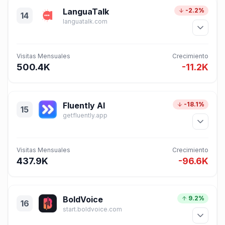
LanguaTalk
-2.2%
14
languatalk.com
Visitas Mensuales
Crecimiento
500.4K
-11.2K
Fluently AI
-18.1%
15
getfluently.app
Visitas Mensuales
Crecimiento
437.9K
-96.6K
BoldVoice
9.2%
16
start.boldvoice.com