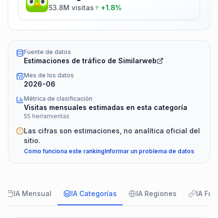
53.8M visitas
+1.8%
Fuente de datos
Estimaciones de tráfico de Similarweb
Mes de los datos
2026-06
Métrica de clasificación
Visitas mensuales estimadas en esta categoría
55 herramientas
Las cifras son estimaciones, no analítica oficial del
sitio.
Cómo funciona este ranking
Informar un problema de datos
IA Mensual
IA Categorías
IA Regiones
IA Fue