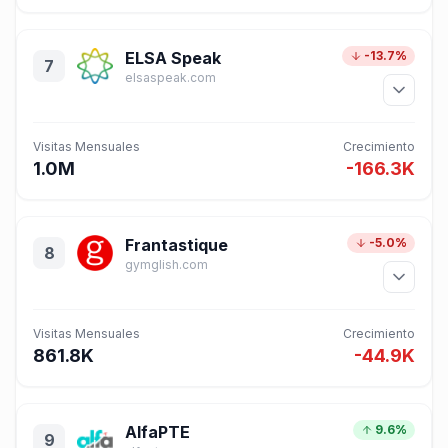
ELSA Speak
-13.7%
7
elsaspeak.com
Visitas Mensuales
Crecimiento
1.0M
-166.3K
Frantastique
-5.0%
8
gymglish.com
Visitas Mensuales
Crecimiento
861.8K
-44.9K
AlfaPTE
9.6%
9