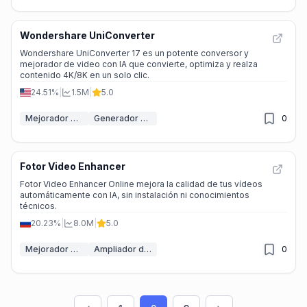
Wondershare UniConverter
Wondershare UniConverter 17 es un potente conversor y
mejorador de video con IA que convierte, optimiza y realza
contenido 4K/8K en un solo clic.
24.51%
|
1.5M
|
5.0
Mejorador de vídeo
Generador de subtítulos con IA
0
Fotor Video Enhancer
Fotor Video Enhancer Online mejora la calidad de tus vídeos
automáticamente con IA, sin instalación ni conocimientos
técnicos.
20.23%
|
8.0M
|
5.0
Mejorador de vídeo
Ampliador de vídeo IA
0