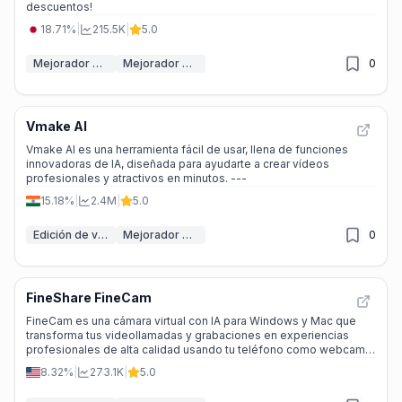
descuentos!
18.71%
|
215.5K
|
5.0
Mejorador de vídeo
Mejorador de audio IA
0
Vmake AI
Vmake AI es una herramienta fácil de usar, llena de funciones
innovadoras de IA, diseñada para ayudarte a crear vídeos
profesionales y atractivos en minutos. ---
15.18%
|
2.4M
|
5.0
Edición de video
Mejorador de vídeo
0
FineShare FineCam
FineCam es una cámara virtual con IA para Windows y Mac que
transforma tus videollamadas y grabaciones en experiencias
profesionales de alta calidad usando tu teléfono como webcam,
eliminación de fondo automática y herramientas multimedia
8.32%
|
273.1K
|
5.0
integradas.