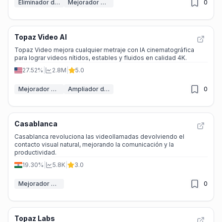
Eliminador de fondo IA
Mejorador de vídeo
0
Topaz Video AI
Topaz Video mejora cualquier metraje con IA cinematográfica
para lograr videos nítidos, estables y fluidos en calidad 4K.
27.52%
|
2.8M
|
5.0
Mejorador de vídeo
Ampliador de vídeo IA
0
Casablanca
Casablanca revoluciona las videollamadas devolviendo el
contacto visual natural, mejorando la comunicación y la
productividad.
19.30%
|
5.8K
|
3.0
Mejorador de vídeo
0
Topaz Labs