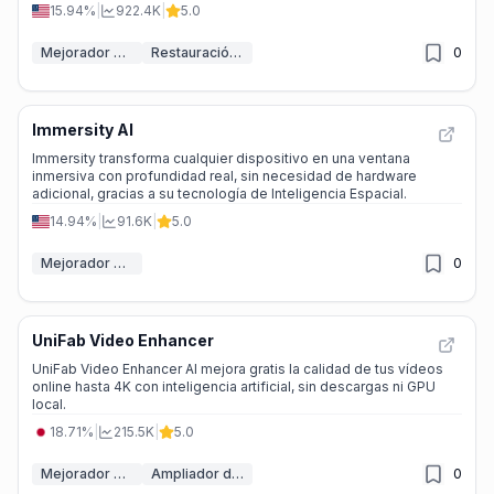
15.94%
|
922.4K
|
5.0
Mejorador de Imágenes IA
Restauración de fotos con IA
0
Immersity AI
Immersity transforma cualquier dispositivo en una ventana
inmersiva con profundidad real, sin necesidad de hardware
adicional, gracias a su tecnología de Inteligencia Espacial.
14.94%
|
91.6K
|
5.0
Mejorador de vídeo
0
UniFab Video Enhancer
UniFab Video Enhancer AI mejora gratis la calidad de tus vídeos
online hasta 4K con inteligencia artificial, sin descargas ni GPU
local.
18.71%
|
215.5K
|
5.0
Mejorador de vídeo
Ampliador de vídeo IA
0