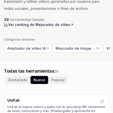
transmisión y refinar videos generados por usuarios para
redes sociales, presentaciones o fines de archivo.
29
herramientas listadas
Ver ranking de Mejorador de vídeo
Categorías similares
Ampliador de vídeo IA
Mejorador de Imágenes IA
Víd
18
59
Todas las herramientas
29
Destacado
Nuevo
Popular
UniFab
UniFab AI mejora vídeos y audio con IA: upscaling 16K, eliminación
de ruido, colorización y más. ¡Prueba gratis y aprovecha los