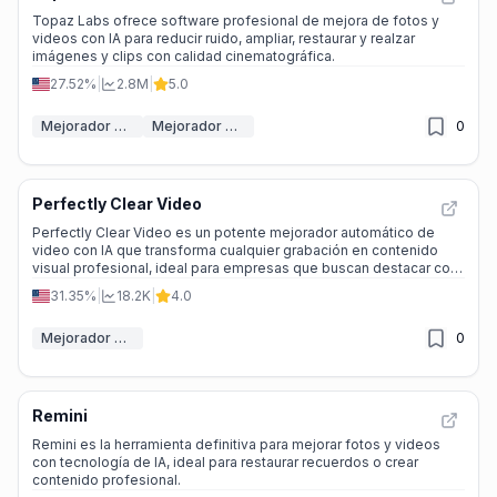
Topaz Labs ofrece software profesional de mejora de fotos y
videos con IA para reducir ruido, ampliar, restaurar y realzar
imágenes y clips con calidad cinematográfica.
27.52%
|
2.8M
|
5.0
Mejorador de Imágenes IA
Mejorador de vídeo
0
Perfectly Clear Video
Perfectly Clear Video es un potente mejorador automático de
video con IA que transforma cualquier grabación en contenido
visual profesional, ideal para empresas que buscan destacar con
calidad superior.
31.35%
|
18.2K
|
4.0
Mejorador de vídeo
0
Remini
Remini es la herramienta definitiva para mejorar fotos y videos
con tecnología de IA, ideal para restaurar recuerdos o crear
contenido profesional.