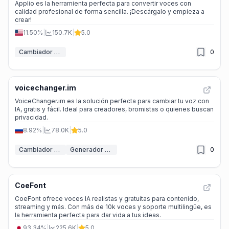
Applio es la herramienta perfecta para convertir voces con
calidad profesional de forma sencilla. ¡Descárgalo y empieza a
crear!
11.50%
|
150.7K
|
5.0
Cambiador de voz IA
0
voicechanger.im
VoiceChanger.im es la solución perfecta para cambiar tu voz con
IA, gratis y fácil. Ideal para creadores, bromistas o quienes buscan
privacidad.
8.92%
|
78.0K
|
5.0
Cambiador de voz IA
Generador de voz IA
0
CoeFont
CoeFont ofrece voces IA realistas y gratuitas para contenido,
streaming y más. Con más de 10k voces y soporte multilingüe, es
la herramienta perfecta para dar vida a tus ideas.
93.34%
|
225.6K
|
5.0