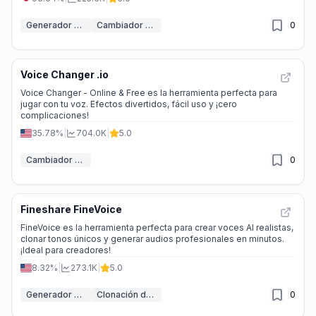
Generador de voz IA
Cambiador de voz IA
0
Voice Changer .io
Voice Changer - Online & Free es la herramienta perfecta para
jugar con tu voz. Efectos divertidos, fácil uso y ¡cero
complicaciones!
35.78%
|
704.0K
|
5.0
Cambiador de voz IA
0
Fineshare FineVoice
FineVoice es la herramienta perfecta para crear voces AI realistas,
clonar tonos únicos y generar audios profesionales en minutos.
¡Ideal para creadores!
8.32%
|
273.1K
|
5.0
Generador de voz IA
Clonación de voz IA
0