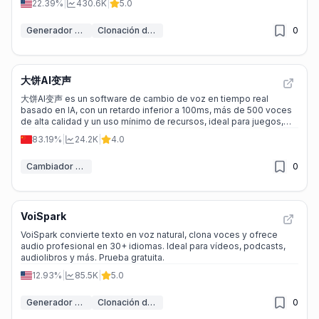
22.39%
|
430.6K
|
5.0
Generador de voz IA
Clonación de voz IA
0
大饼AI变声
大饼AI变声 es un software de cambio de voz en tiempo real
basado en IA, con un retardo inferior a 100ms, más de 500 voces
de alta calidad y un uso mínimo de recursos, ideal para juegos,
streaming y chats sociales.
83.19%
|
24.2K
|
4.0
Cambiador de voz IA
0
VoiSpark
VoiSpark convierte texto en voz natural, clona voces y ofrece
audio profesional en 30+ idiomas. Ideal para vídeos, podcasts,
audiolibros y más. Prueba gratuita.
12.93%
|
85.5K
|
5.0
Generador de voz IA
Clonación de voz IA
0