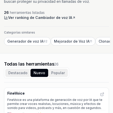
buscan proteger su privacidad en llamadas de voz.
26
herramientas listadas
Ver ranking de Cambiador de voz IA
Categorías similares
Generador de voz IA
Mejorador de Voz IA
Clonaci
92
11
Todas las herramientas
26
Destacado
Nuevo
Popular
FineVoice
FineVoice es una plataforma de generación de voz por IA que te
permite crear voces realistas, locuciones, música y efectos de
sonido para videos, podcasts y más, en cuestión de segundos.