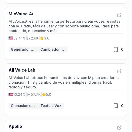
MicVoice.Ai
MicVoice.Ai es la herramienta perfecta para crear voces realistas
con IA. Gratis, fácil de usar y con soporte multidioma. ¡Ideal para
contenido, educación y más!
32.41%
|
2.6K
|
3.0
Generador de voz IA
Cambiador de voz IA
0
All Voice Lab
All Voice Lab ofrece herramientas de voz con IA para creadores:
clonación, TTS y cambio de voz en múltiples idiomas. Fácil,
rápido y seguro.
10.24%
|
57.7K
|
5.0
Clonación de voz IA
Texto a Voz
0
Applio