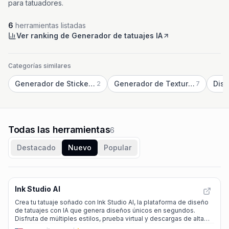
para tatuadores.
6
herramientas listadas
Ver ranking de Generador de tatuajes IA
Categorías similares
Generador de Stickers IA
Generador de Texturas IA
Dise
2
7
Todas las herramientas
6
Destacado
Nuevo
Popular
Ink Studio AI
Crea tu tatuaje soñado con Ink Studio AI, la plataforma de diseño
de tatuajes con IA que genera diseños únicos en segundos.
Disfruta de múltiples estilos, prueba virtual y descargas de alta
calidad.