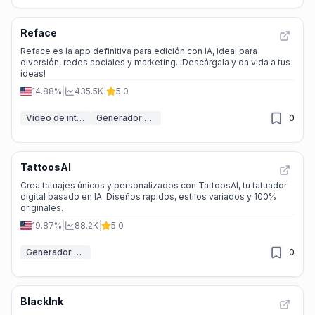
Reface
Reface es la app definitiva para edición con IA, ideal para
diversión, redes sociales y marketing. ¡Descárgala y da vida a tus
ideas!
14.88%
|
435.5K
|
5.0
Vídeo de intercambio de caras IA
Generador de sincronización labial IA
0
TattoosAI
Crea tatuajes únicos y personalizados con TattoosAI, tu tatuador
digital basado en IA. Diseños rápidos, estilos variados y 100%
originales.
19.87%
|
88.2K
|
5.0
Generador de tatuajes IA
0
BlackInk