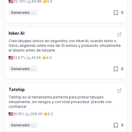
32.70%
|
59.8K
|
5.0
Generador de tatuajes IA
0
Inker.AI
Crea tatuajes únicos en segundos con Inker.AI, usando texto o
fotos, eligiendo entre más de 10 estilos y probando virtualmente
el diseño antes de tatuarte.
13.67%
|
42.5K
|
4.0
Generador de tatuajes IA
0
Tatship
Tatship es la herramienta perfecta para probar tatuajes
virtualmente, sin riesgos y con total privacidad. ¡Decide con
confianza!
16.19%
|
208.0K
|
5.0
Generador de tatuajes IA
0