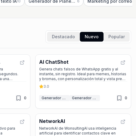
texto IA
Generador de Planes de Marketing IA
Marketing por correo electrónico IA
10
6
Destacado
Nuevo
Popular
AI ChatShot
ra
Genera chats falsos de WhatsApp gratis y al
 segundos.
instante, sin registro. Ideal para memes, historias
ra una
y bromas, con personalización total y vista previa
en vivo.
3.0
0
Generador de Mensajes de Texto IA
Generador de mensajes IA
0
NetworkAI
tivo para
NetworkAI de WonsultingAI usa inteligencia
za
artificial para identificar contactos clave en