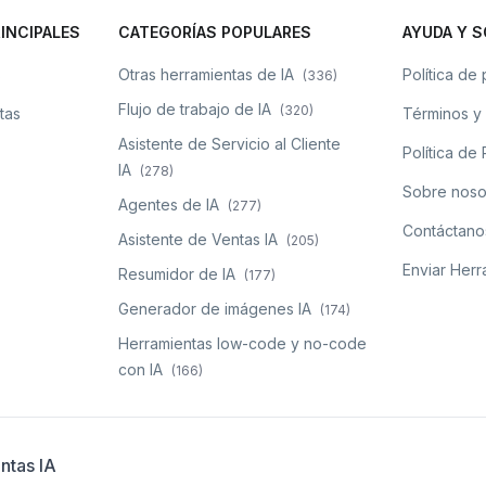
INCIPALES
CATEGORÍAS POPULARES
AYUDA Y 
s
Otras herramientas de IA
Política de
(
336
)
Flujo de trabajo de IA
(
320
)
tas
Términos y
Asistente de Servicio al Cliente
Política d
IA
(
278
)
Sobre noso
Agentes de IA
(
277
)
Contáctano
Asistente de Ventas IA
(
205
)
Enviar Herr
Resumidor de IA
(
177
)
Generador de imágenes IA
(
174
)
Herramientas low-code y no-code
con IA
(
166
)
ntas IA