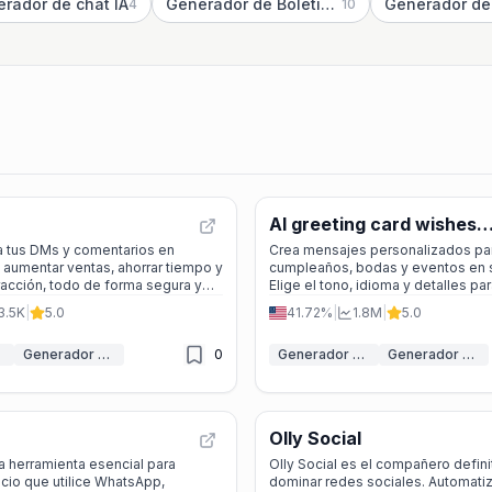
rador de chat IA
Generador de Boletines IA
Generador de 
4
10
AI greeting card wishes
generator
a tus DMs y comentarios en
Crea mensajes personalizados pa
 aumentar ventas, ahorrar tiempo y
cumpleaños, bodas y eventos en
eracción, todo de forma segura y
Elige el tono, idioma y detalles pa
felicitación única y gratuita.
3.5K
|
5.0
41.72%
|
1.8M
|
5.0
Generador de mensajes IA
0
Generador de mensajes IA
Generador de Poesía y Poemas con IA
Olly Social
 herramienta esencial para
Olly Social es el compañero defini
cio que utilice WhatsApp,
dominar redes sociales. Automati