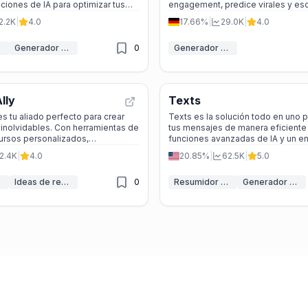
ciones de IA para optimizar tus
engagement, predice virales y esc
comunicaciones y aumentar tu productividad. ---
sin esfuerzo.
2.2K
|
4.0
17.66%
|
29.0K
|
4.0
Generador de mensajes IA
0
Generador de mensajes IA
lly
Texts
es tu aliado perfecto para crear
Texts es la solución todo en uno p
inolvidables. Con herramientas de
tus mensajes de manera eficiente
cursos personalizados,
funciones avanzadas de IA y un e
 regalos y planificación de
privacidad, Texts es la herramient
2.4K
|
4.0
20.85%
|
62.5K
|
5.0
e forma gratuita y segura.
mantener tu bandeja de entrada o
Ideas de regalo
0
Resumidor de IA
Generador de mensajes IA