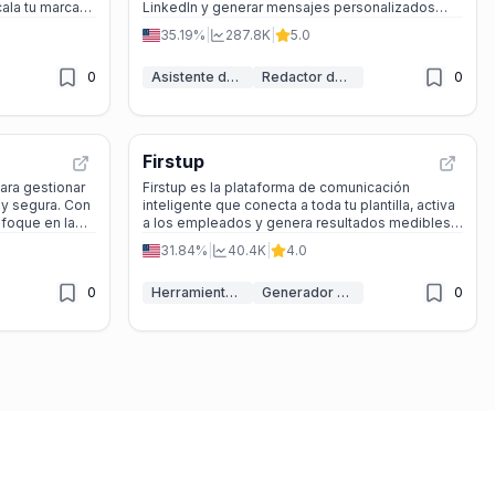
ala tu marca
LinkedIn y generar mensajes personalizados
que aumentan tus entrevistas.
35.19%
|
287.8K
|
5.0
0
Asistente de IA en LinkedIn
Redactor de Emails IA
0
Firstup
ara gestionar
Firstup es la plataforma de comunicación
 y segura. Con
inteligente que conecta a toda tu plantilla, activa
nfoque en la
a los empleados y genera resultados medibles
a perfecta para
con un ROI del 398%.
31.84%
|
40.4K
|
4.0
rganizada.
0
Herramientas de recursos humanos con IA
Generador de mensajes IA
0