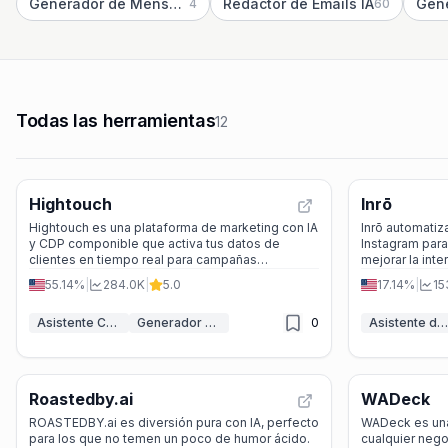
Generador de Mensajes de Texto IA
Redactor de Emails IA
Gene
4
60
Todas las herramientas
12
Hightouch
Inrō
Hightouch es una plataforma de marketing con IA
Inrō automatiz
y CDP componible que activa tus datos de
Instagram para
clientes en tiempo real para campañas
mejorar la int
personalizadas, seguras y en marca.
sencilla.
55.14%
|
284.0K
|
5.0
17.14%
|
15
Asistente Creativo Publicitario IA
Generador de mensajes IA
0
Asistente de Instagram IA
Roastedby.ai
WADeck
ROASTEDBY.ai es diversión pura con IA, perfecto
WADeck es una
para los que no temen un poco de humor ácido.
cualquier nego