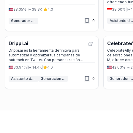
ofreciendo fun
28.05%
|
39.3K
|
4.0
39.00%
|
1
Generador de mensajes IA
0
Asistente de CRM IA
Drippi.ai
CelebrateA
Drippi.ai es la herramienta definitiva para
CelebrateAlly 
automatizar y optimizar tus campañas de
celebraciones 
outreach en Twitter. Con personalización
IA, ofrece dis
avanzada, extracción de leads y análisis
sugerencias de
33.94%
|
14.4K
|
4.0
42.03%
|
2
detallado, Drippi te ayuda a mejorar tu
fiestas, todo d
engagement y aumentar tus tasas de respuesta
Asistente de Twitter IA
Generación de Leads IA
0
Generador de mensajes IA
de manera eficiente.