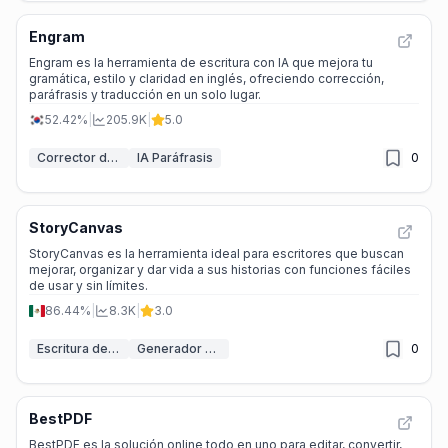
Engram
Engram es la herramienta de escritura con IA que mejora tu
gramática, estilo y claridad en inglés, ofreciendo corrección,
paráfrasis y traducción en un solo lugar.
52.42%
|
205.9K
|
5.0
Corrector de gramática IA
IA Paráfrasis
0
StoryCanvas
StoryCanvas es la herramienta ideal para escritores que buscan
mejorar, organizar y dar vida a sus historias con funciones fáciles
de usar y sin límites.
86.44%
|
8.3K
|
3.0
Escritura de libros con IA
Generador de Portadas de Libros IA
0
BestPDF
BestPDF es la solución online todo en uno para editar, convertir,