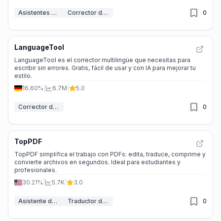
Asistentes de escritura IA
Corrector de gramática IA
0
LanguageTool
LanguageTool es el corrector multilingüe que necesitas para
escribir sin errores. Gratis, fácil de usar y con IA para mejorar tu
estilo.
16.60%
|
6.7M
|
5.0
Corrector de gramática IA
0
TopPDF
TopPDF simplifica el trabajo con PDFs: edita, traduce, comprime y
convierte archivos en segundos. Ideal para estudiantes y
profesionales.
30.21%
|
5.7K
|
3.0
Asistente de PDF de IA
Traductor de IA
0