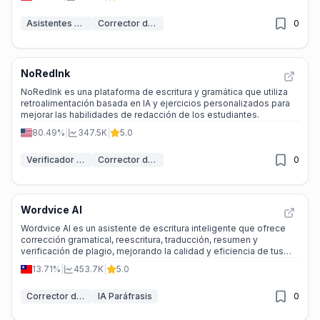
Asistentes de escritura IA
Corrector de gramática IA
0
NoRedInk
NoRedInk es una plataforma de escritura y gramática que utiliza
retroalimentación basada en IA y ejercicios personalizados para
mejorar las habilidades de redacción de los estudiantes.
80.49%
|
347.5K
|
5.0
Verificador de Ensayos IA
Corrector de gramática IA
0
Wordvice AI
Wordvice AI es un asistente de escritura inteligente que ofrece
corrección gramatical, reescritura, traducción, resumen y
verificación de plagio, mejorando la calidad y eficiencia de tus
textos.
13.71%
|
453.7K
|
5.0
Corrector de gramática IA
IA Paráfrasis
0