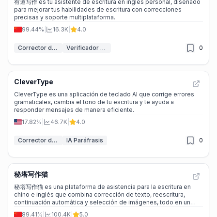
有道写作 es tu asistente de escritura en inglés personal, diseñado
para mejorar tus habilidades de escritura con correcciones
precisas y soporte multiplataforma.
99.44%
|
16.3K
|
4.0
Corrector de gramática IA
Verificador de Ensayos IA
0
CleverType
CleverType es una aplicación de teclado AI que corrige errores
gramaticales, cambia el tono de tu escritura y te ayuda a
responder mensajes de manera eficiente.
17.82%
|
46.7K
|
4.0
Corrector de gramática IA
IA Paráfrasis
0
秘塔写作猫
秘塔写作猫 es una plataforma de asistencia para la escritura en
chino e inglés que combina corrección de texto, reescritura,
continuación automática y selección de imágenes, todo en un
entorno seguro y fácil de usar.
89.41%
|
100.4K
|
5.0