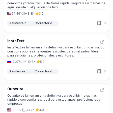
comprimir y traducir PDFs de forma rápida, segura y sin marcas de
agua, desde cualquier dispositivo.
64.46%
|
3.3K
|
3.0
Asistente de PDF de IA
Corrector de gramática IA
0
InstaText
InstaText es la herramienta definitiva para escribir como un nativo,
con correcciones inteligentes y ajustes personalizados. Ideal
para estudiantes, profesionales y escritores.
17.27%
|
119.3K
|
5.0
Asistentes de escritura IA
Corrector de gramática IA
0
Outwrite
Outwrite es la herramienta definitiva para escribir mejor, más
rápido y con confianza. Ideal para estudiantes, profesionales y
empresas.
19.18%
|
33.7K
|
4.0