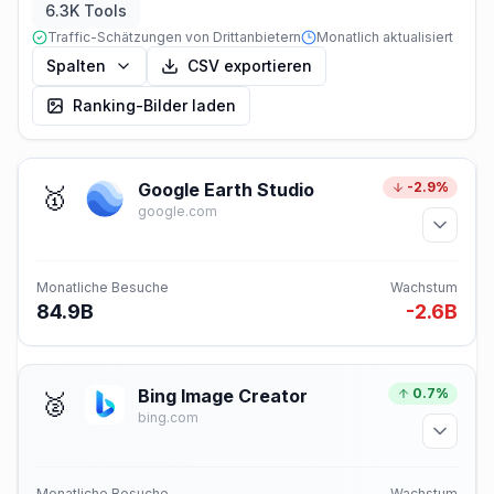
6.3K Tools
Traffic-Schätzungen von Drittanbietern
Monatlich aktualisiert
Spalten
CSV exportieren
Ranking-Bilder laden
Google Earth Studio
-2.9%
🥇
google.com
Monatliche Besuche
Wachstum
84.9B
-2.6B
Bing Image Creator
0.7%
🥈
bing.com
Monatliche Besuche
Wachstum