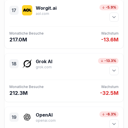
Worgit.ai
-5.9%
17
aol.com
Monatliche Besuche
Wachstum
217.0M
-13.6M
Grok AI
-13.3%
18
grok.com
Monatliche Besuche
Wachstum
212.3M
-32.5M
OpenAI
-6.3%
19
openai.com