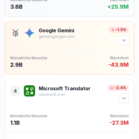
3.6B
+25.9M
Google Gemini
-1.5%
🥉
gemini.google.com
Monatliche Besuche
Wachstum
2.9B
-43.9M
Microsoft Translator
-2.4%
4
microsoft.com
Monatliche Besuche
Wachstum
1.1B
-27.3M