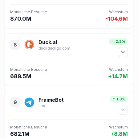
Monatliche Besuche
Wachstum
870.0M
-104.6M
Duck.ai
2.2%
8
duckduckgo.com
Monatliche Besuche
Wachstum
689.5M
+14.7M
FraimeBot
1.3%
9
t.me
Monatliche Besuche
Wachstum
682.1M
+8.8M