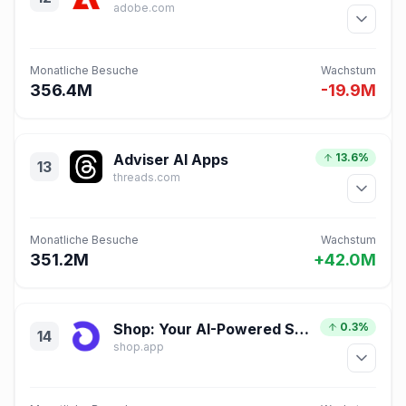
adobe.com
Monatliche Besuche
Wachstum
356.4M
-19.9M
Adviser AI Apps
13.6%
13
threads.com
Monatliche Besuche
Wachstum
351.2M
+42.0M
Shop: Your AI-Powered Shopping Assistant
0.3%
14
shop.app