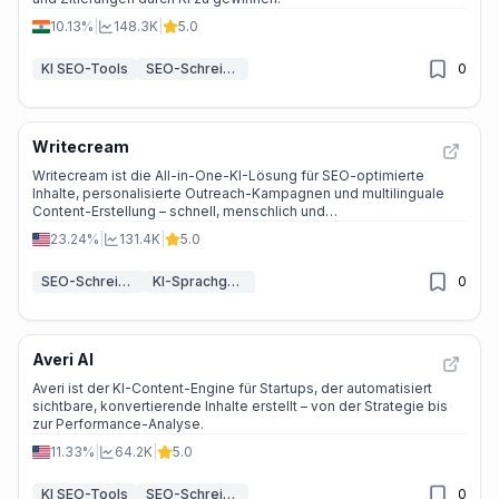
10.13%
|
148.3K
|
5.0
KI SEO-Tools
SEO-Schreib-Assistent KI
0
Writecream
Writecream ist die All-in-One-KI-Lösung für SEO-optimierte
Inhalte, personalisierte Outreach-Kampagnen und multilinguale
Content-Erstellung – schnell, menschlich und
suchmaschinenfreundlich.
23.24%
|
131.4K
|
5.0
SEO-Schreib-Assistent KI
KI-Sprachgenerator
0
Averi AI
Averi ist der KI-Content-Engine für Startups, der automatisiert
sichtbare, konvertierende Inhalte erstellt – von der Strategie bis
zur Performance-Analyse.
11.33%
|
64.2K
|
5.0
KI SEO-Tools
SEO-Schreib-Assistent KI
0