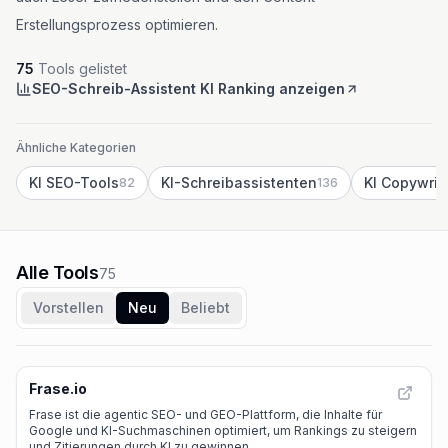
Erstellungsprozess optimieren.
75
Tools gelistet
SEO-Schreib-Assistent KI Ranking anzeigen
Ähnliche Kategorien
KI SEO-Tools
KI-Schreibassistenten
KI Copywrit
82
136
Alle Tools
75
Vorstellen
Neu
Beliebt
Frase.io
Frase ist die agentic SEO- und GEO-Plattform, die Inhalte für
Google und KI-Suchmaschinen optimiert, um Rankings zu steigern
und Zitierungen durch KI zu gewinnen.