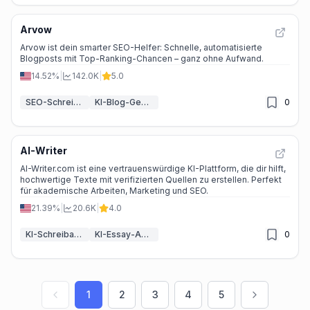
Arvow
Arvow ist dein smarter SEO-Helfer: Schnelle, automatisierte
Blogposts mit Top-Ranking-Chancen – ganz ohne Aufwand.
14.52%
|
142.0K
|
5.0
SEO-Schreib-Assistent KI
KI-Blog-Generator
0
AI-Writer
AI-Writer.com ist eine vertrauenswürdige KI-Plattform, die dir hilft,
hochwertige Texte mit verifizierten Quellen zu erstellen. Perfekt
für akademische Arbeiten, Marketing und SEO.
21.39%
|
20.6K
|
4.0
KI-Schreibassistenten
KI-Essay-Autor
0
1
2
3
4
5