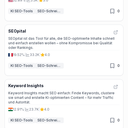
52.89%
|
5.5K
|
3.0
KI SEO-Tools
SEO-Schreib-Assistent KI
0
SEOpital
SEOpital ist das Tool für alle, die SEO-optimierte Inhalte schnell
und einfach erstellen wollen – ohne Kompromisse bei Qualität
oder Rankings.
19.52%
|
33.2K
|
4.0
KI SEO-Tools
SEO-Schreib-Assistent KI
0
Keyword Insights
Keyword Insights macht SEO einfach: Finde Keywords, clustere
sie smart und erstelle KI-optimierten Content – für mehr Traffic
und Autorität.
12.91%
|
23.7K
|
4.0
KI SEO-Tools
SEO-Schreib-Assistent KI
0