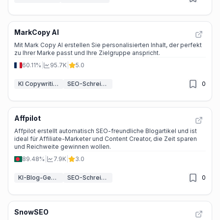
MarkCopy AI
Mit Mark Copy AI erstellen Sie personalisierten Inhalt, der perfekt
zu Ihrer Marke passt und Ihre Zielgruppe anspricht.
60.11%
|
95.7K
|
5.0
KI Copywriting
SEO-Schreib-Assistent KI
0
Affpilot
Affpilot erstellt automatisch SEO-freundliche Blogartikel und ist
ideal für Affiliate-Marketer und Content Creator, die Zeit sparen
und Reichweite gewinnen wollen.
89.48%
|
7.9K
|
3.0
KI-Blog-Generator
SEO-Schreib-Assistent KI
0
SnowSEO