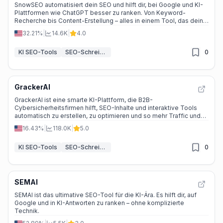
SnowSEO automatisiert dein SEO und hilft dir, bei Google und KI-
Plattformen wie ChatGPT besser zu ranken. Von Keyword-
Recherche bis Content-Erstellung – alles in einem Tool, das deine
Marke wachsen lässt.
32.21%
|
14.6K
|
4.0
KI SEO-Tools
SEO-Schreib-Assistent KI
0
GrackerAI
GrackerAI ist eine smarte KI-Plattform, die B2B-
Cybersicherheitsfirmen hilft, SEO-Inhalte und interaktive Tools
automatisch zu erstellen, zu optimieren und so mehr Traffic und
Leads zu generieren.
16.43%
|
118.0K
|
5.0
KI SEO-Tools
SEO-Schreib-Assistent KI
0
SEMAI
SEMAI ist das ultimative SEO-Tool für die KI-Ära. Es hilft dir, auf
Google und in KI-Antworten zu ranken – ohne komplizierte
Technik.