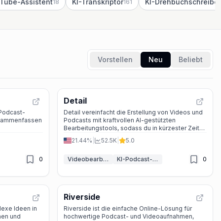
uTube-Assistent
KI-Transkriptor
KI-Drehbuchschreibe
18
161
Vorstellen
Neu
Beliebt
Detail
-Podcast-
Detail vereinfacht die Erstellung von Videos und
zusammenfassen
Podcasts mit kraftvollen AI-gestützten
Bearbeitungstools, sodass du in kürzester Zeit
hochwertige Inhalte erstellen kannst.
21.44%
|
52.5K
|
5.0
0
Videobearbeitung
KI-Podcast-Assistent
0
Riverside
exe Ideen in
Riverside ist die einfache Online-Lösung für
nen und
hochwertige Podcast- und Videoaufnahmen,