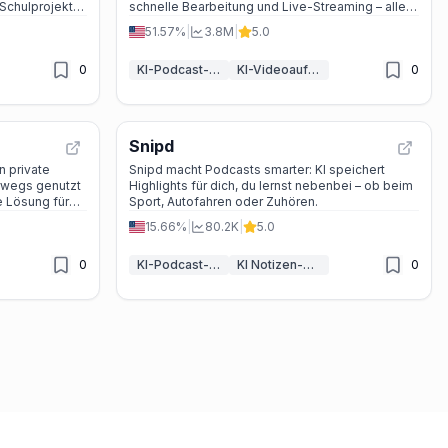
 Schulprojekte,
schnelle Bearbeitung und Live-Streaming – alles
r.
mit KI-Unterstützung und ohne technische
51.57%
|
3.8M
|
5.0
Hürden.
0
KI-Podcast-Assistent
KI-Videoaufnahme
0
Snipd
n private
Snipd macht Podcasts smarter: KI speichert
rwegs genutzt
Highlights für dich, du lernst nebenbei – ob beim
e Lösung für
Sport, Autofahren oder Zuhören.
ie ihr Content-
15.66%
|
80.2K
|
5.0
0
KI-Podcast-Assistent
KI Notizen-Generator
0