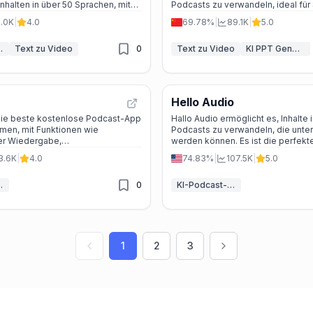
nhalten in über 50 Sprachen, mit
Podcasts zu verwandeln, ideal für
ierten Stimmen und erweiterten
berufliche Präsentationen und meh
1.0K
|
4.0
69.78%
|
89.1K
|
5.0
 deine Content-Produktion zu
nd zu skalieren.
ssistent
Text zu Video
0
Text zu Video
KI PPT Generator
Hello Audio
die beste kostenlose Podcast-App
Hallo Audio ermöglicht es, Inhalte i
ormen, mit Funktionen wie
Podcasts zu verwandeln, die unte
ter Wiedergabe,
werden können. Es ist die perfekt
ierten Feeds und offline-fähigem
Kurs-Ersteller, Coaches und alle, d
3.6K
|
4.0
74.83%
|
107.5K
|
5.0
Erlebnis upgraden möchten.
ssistent
0
KI-Podcast-Assistent
1
2
3