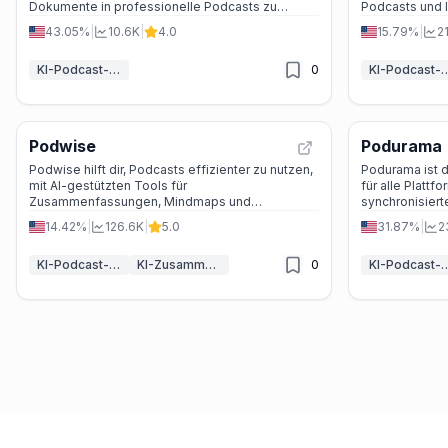
Dokumente in professionelle Podcasts zu
Podcasts und I
verwandeln, ideal für Content Creator,
benutzerdefin
43.05%
|
10.6K
|
4.0
15.79%
|
2
Unternehmen und Bildungseinrichtungen.
Kontrollen, um
vereinfachen u
KI-Podcast-Assistent
0
KI-Podcast-A
Podwise
Podurama
Podwise hilft dir, Podcasts effizienter zu nutzen,
Podurama ist 
mit AI-gestützten Tools für
für alle Plattf
Zusammenfassungen, Mindmaps und
synchronisier
Integrationen.
benutzerdefin
14.42%
|
126.6K
|
5.0
31.87%
|
2
Hören.
KI-Podcast-Assistent
KI-Zusammenfasser
0
KI-Podcast-A