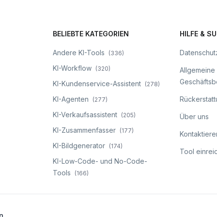
BELIEBTE KATEGORIEN
HILFE & S
Andere KI-Tools
Datenschutz
(
336
)
KI-Workflow
(
320
)
Allgemeine
Geschäfts
KI-Kundenservice-Assistent
(
278
)
KI-Agenten
Rückerstattu
(
277
)
KI-Verkaufsassistent
(
205
)
Über uns
KI-Zusammenfasser
(
177
)
Kontaktiere
KI-Bildgenerator
(
174
)
Tool einrei
KI-Low-Code- und No-Code-
Tools
(
166
)
n