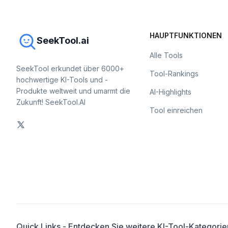
HAUPTFUNKTIONEN
SeekTool.ai
Alle Tools
SeekTool erkundet über 6000+
Tool-Rankings
hochwertige KI-Tools und -
Produkte weltweit und umarmt die
AI-Highlights
Zukunft! SeekTool.AI
Tool einreichen
Quick Links - Entdecken Sie weitere KI-Tool-Kategorie