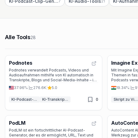
KI-Podcast-Clip-Generator
KI-Audio-Tools
KI-Aufnah
7
21
Alle Tools
28
Podnotes
Imagine Ex
Podnotes verwandelt Podcasts, Videos und
Mit Imagine E
Audioaufnahmen mithilfe von KI automatisch in
Themen in fas
Transkripte, Blogs und Social-Media-Inhalte – in
Podcasts verw
über 19 Sprachen.
Stimmen, Them
37.96%
|
276.6K
|
5.0
19.34%
|
9
KI-Podcast-Assistent
KI-Transkriptor
0
Skript zu Video KI Generator
PodLM
AutoConte
PodLM ist ein fortschrittlicher AI-Podcast-
AutoContent AP
Generator, der es dir ermöglicht, URL, Text und
Werkzeug zur 