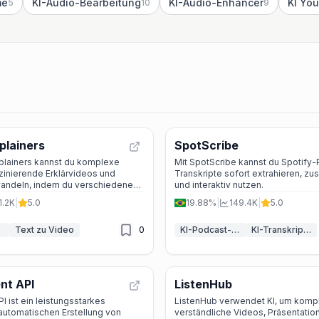
me
KI-Audio-Bearbeitung
KI-Audio-Enhancer
KI Yo
5
10
9
plainers
SpotScribe
xplainers kannst du komplexe
Mit SpotScribe kannst du Spotify
zinierende Erklärvideos und
Transkripte sofort extrahieren, 
andeln, indem du verschiedene
und interaktiv nutzen.
en und Stile anpasst.
1.2K
|
5.0
19.88%
|
149.4K
|
5.0
Text zu Video
0
KI-Podcast-Assistent
KI-Transkriptor
nt API
ListenHub
I ist ein leistungsstarkes
ListenHub verwendet KI, um kompl
automatischen Erstellung von
verständliche Videos, Präsentatio