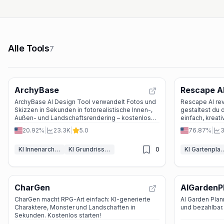
Alle Tools
7
ArchyBase
Rescape A
ArchyBase AI Design Tool verwandelt Fotos und
Rescape AI rev
Skizzen in Sekunden in fotorealistische Innen-,
gestaltest du 
Außen- und Landschaftsrendering – kostenlos
einfach, kreati
testbar, keine Kreditkarte nötig.
20.92%
|
23.3K
|
5.0
76.87%
|
3
KI Innenarchitektur & Raumdesign
KI Grundrissgenerator
0
KI Gartenp
CharGen
AIGardenP
CharGen macht RPG-Art einfach: KI-generierte
AI Garden Plan
Charaktere, Monster und Landschaften in
und bezahlbar.
Sekunden. Kostenlos starten!