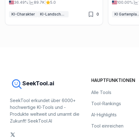
36.49%
|
89.7K
|
5.0
100.00%
|
KI-Charakter
KI-Landschafts-Generator
0
KI Gartenp
HAUPTFUNKTIONEN
SeekTool.ai
Alle Tools
SeekTool erkundet über 6000+
Tool-Rankings
hochwertige KI-Tools und -
Produkte weltweit und umarmt die
AI-Highlights
Zukunft! SeekTool.AI
Tool einreichen