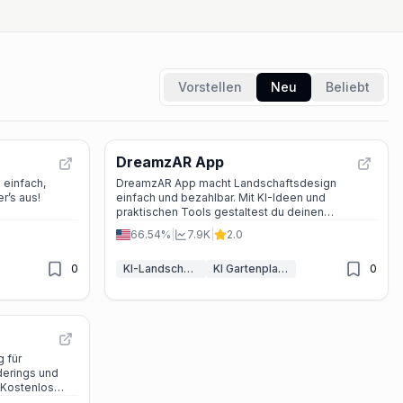
Vorstellen
Neu
Beliebt
DreamzAR App
 einfach,
DreamzAR App macht Landschaftsdesign
r’s aus!
einfach und bezahlbar. Mit KI-Ideen und
praktischen Tools gestaltest du deinen
Traumgarten im Handumdrehen.
66.54%
|
7.9K
|
2.0
0
KI-Landschafts-Generator
KI Gartenplanung
0
g für
derings und
 Kostenlos