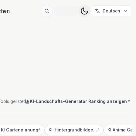
ichen
Deutsch
ools gelistet
KI-Landschafts-Generator Ranking anzeigen
KI Gartenplanung
KI-Hintergrundbildgenerator
KI Anime Gen
6
3