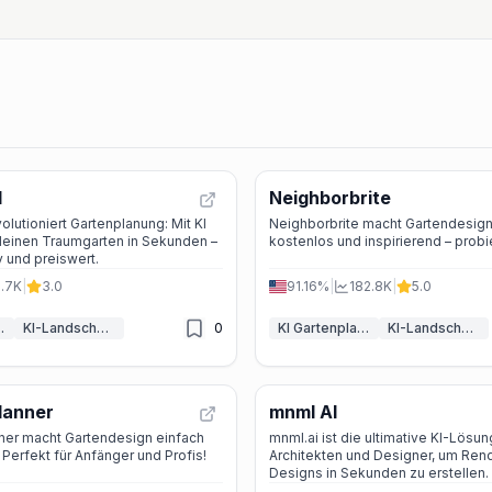
I
Neighborbrite
olutioniert Gartenplanung: Mit KI
Neighborbrite macht Gartendesign
deinen Traumgarten in Sekunden –
kostenlos und inspirierend – probie
v und preiswert.
.7K
|
3.0
91.16%
|
182.8K
|
5.0
lanung
KI-Landschafts-Generator
0
KI Gartenplanung
KI-Landschafts-Generator
lanner
mnml AI
ner macht Gartendesign einfach
mnml.ai ist die ultimative KI-Lösun
 Perfekt für Anfänger und Profis!
Architekten und Designer, um Ren
Designs in Sekunden zu erstellen.
testen und sofort loslegen!