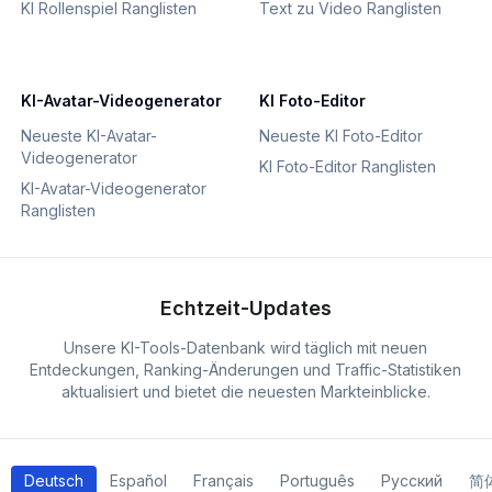
KI Rollenspiel Ranglisten
Text zu Video Ranglisten
KI-Avatar-Videogenerator
KI Foto-Editor
Neueste KI-Avatar-
Neueste KI Foto-Editor
Videogenerator
KI Foto-Editor Ranglisten
KI-Avatar-Videogenerator
Ranglisten
Echtzeit-Updates
Unsere KI-Tools-Datenbank wird täglich mit neuen
Entdeckungen, Ranking-Änderungen und Traffic-Statistiken
aktualisiert und bietet die neuesten Markteinblicke.
Deutsch
Español
Français
Português
Русский
简