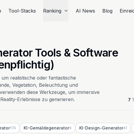
e
Tool-Stacks
Ranking
AI News
Blog
Einre
erator Tools & Software
npflichtig)
um realistische oder fantastische
lände, Vegetation, Beleuchtung und
n verwenden diese Werkzeuge, um immersive
eality-Erlebnisse zu generieren.
7
T
rator
KI-Gemäldegenerator
KI-Design-Generator
174
9
41