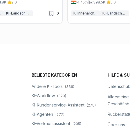
1.8K
|
2.0
14.45%
|
398.5K
|
5.0
lanung
KI-Landschafts-Generator
0
KI Innenarchitektur & Raumdesign
KI-Landschafts-Generator
BELIEBTE KATEGORIEN
HILFE & S
Andere KI-Tools
Datenschutz
(
336
)
KI-Workflow
(
320
)
Allgemeine
Geschäfts
KI-Kundenservice-Assistent
(
278
)
KI-Agenten
Rückerstattu
(
277
)
KI-Verkaufsassistent
(
205
)
Über uns