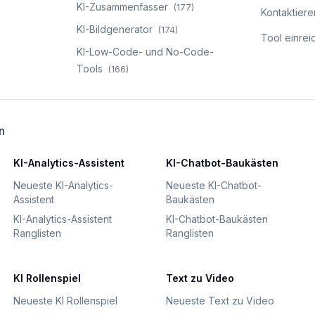
KI-Zusammenfasser
(
177
)
Kontaktiere
KI-Bildgenerator
(
174
)
Tool einrei
KI-Low-Code- und No-Code-
Tools
(
166
)
n
KI-Analytics-Assistent
KI-Chatbot-Baukästen
Neueste KI-Analytics-
Neueste KI-Chatbot-
Assistent
Baukästen
KI-Analytics-Assistent
KI-Chatbot-Baukästen
Ranglisten
Ranglisten
KI Rollenspiel
Text zu Video
Neueste KI Rollenspiel
Neueste Text zu Video