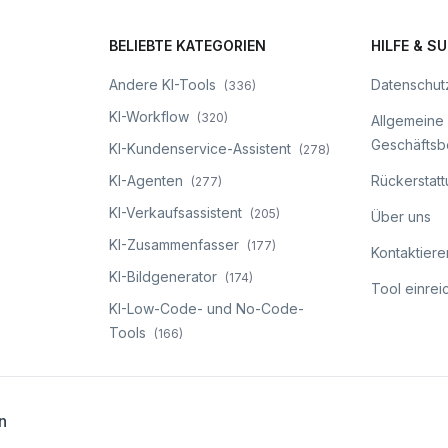
BELIEBTE KATEGORIEN
HILFE & S
Andere KI-Tools
Datenschutz
(
336
)
KI-Workflow
(
320
)
Allgemeine
Geschäfts
KI-Kundenservice-Assistent
(
278
)
KI-Agenten
Rückerstattu
(
277
)
KI-Verkaufsassistent
(
205
)
Über uns
KI-Zusammenfasser
(
177
)
Kontaktiere
KI-Bildgenerator
(
174
)
Tool einrei
KI-Low-Code- und No-Code-
Tools
(
166
)
n