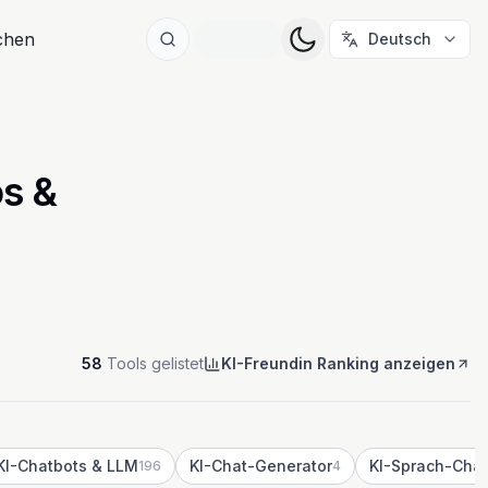
ichen
Deutsch
os &
58
Tools gelistet
KI-Freundin Ranking anzeigen
KI-Chatbots & LLM
KI-Chat-Generator
196
4