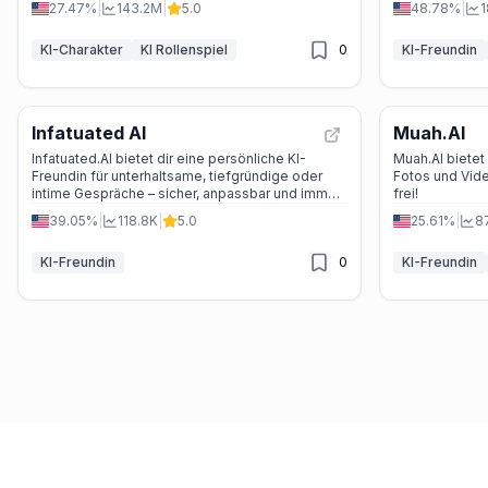
27.47%
|
143.2M
|
5.0
48.78%
|
1
vertrauliche und sichere Chats. Perfekt für Fans
von Fantasy, Anime und Popkultur.
KI-Charakter
KI Rollenspiel
0
KI-Freundin
Infatuated AI
Muah.AI
Infatuated.AI bietet dir eine persönliche KI-
Muah.AI bietet
Freundin für unterhaltsame, tiefgründige oder
Fotos und Vide
intime Gespräche – sicher, anpassbar und immer
frei!
für dich da.
39.05%
|
118.8K
|
5.0
25.61%
|
8
KI-Freundin
0
KI-Freundin