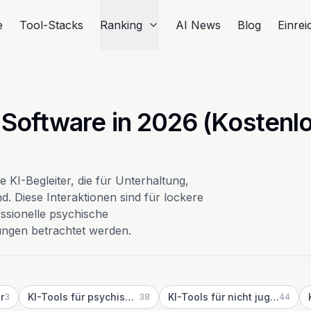
e
Tool-Stacks
Ranking
AI News
Blog
Einre
 Software in 2026 (Kostenl
e KI-Begleiter, die für Unterhaltung,
d. Diese Interaktionen sind für lockere
essionelle psychische
ngen betrachtet werden.
r
KI-Tools für psychische Gesundheit
KI-Tools für nicht jugendfreie Dialoge
3
38
44