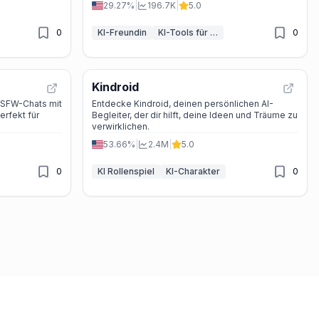
29.27%
|
196.7K
|
5.0
0
KI-Freundin
KI-Tools für nicht jugendfreie Dialoge
0
Kindroid
 NSFW-Chats mit
Entdecke Kindroid, deinen persönlichen AI-
erfekt für
Begleiter, der dir hilft, deine Ideen und Träume zu
verwirklichen.
53.66%
|
2.4M
|
5.0
0
KI Rollenspiel
KI-Charakter
0