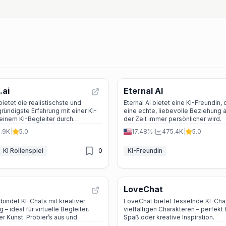
.ai
Eternal AI
ietet die realistischste und
Eternal AI bietet eine KI-Freundin, 
gründigste Erfahrung mit einer KI-
eine echte, liebevolle Beziehung a
einem KI-Begleiter durch
der Zeit immer persönlicher wird.
te Videos, dauerhaftes Gedächtnis
1.9K
|
5.0
17.48%
|
475.4K
|
5.0
echselnde Szenen.
KI Rollenspiel
0
KI-Freundin
LoveChat
rbindet KI-Chats mit kreativer
LoveChat bietet fesselnde KI-Cha
 – ideal für virtuelle Begleiter,
vielfältigen Charakteren – perfekt 
er Kunst. Probier’s aus und
Spaß oder kreative Inspiration.
e Traumfigur!