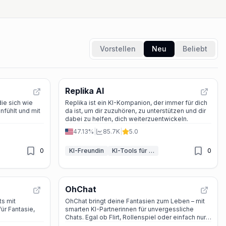
Vorstellen
Neu
Beliebt
Replika AI
die sich wie
Replika ist ein KI-Kompanion, der immer für dich
nfühlt und mit
da ist, um dir zuzuhören, zu unterstützen und dir
dabei zu helfen, dich weiterzuentwickeln.
47.13%
|
85.7K
|
5.0
0
KI-Freundin
KI-Tools für psychische Gesundheit
0
OhChat
ts mit
OhChat bringt deine Fantasien zum Leben – mit
für Fantasie,
smarten KI-Partnerinnen für unvergessliche
Chats. Egal ob Flirt, Rollenspiel oder einfach nur
Spaß: Hier findest du, wonach du suchst.