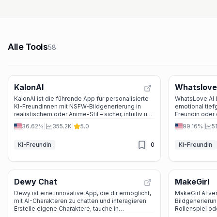
Alle Tools
58
KalonAI
Whatslove
KalonAI ist die führende App für personalisierte
WhatsLove AI b
KI-Freundinnen mit NSFW-Bildgenerierung in
emotional tief
realistischem oder Anime-Stil – sicher, intuitiv und
Freundin oder 
auf deine Wünsche zugeschnitten.
kontextbasier
36.62%
|
355.2K
|
5.0
99.16%
|
5
und nahtlos w
KI-Freundin
0
KI-Freundin
Dewy Chat
MakeGirl
Dewy ist eine innovative App, die dir ermöglicht,
MakeGirl AI ve
mit AI-Charakteren zu chatten und interagieren.
Bildgenerierung
Erstelle eigene Charaktere, tauche in
Rollenspiel od
fantasievolle Welten ein und genieße
erschaffe dein