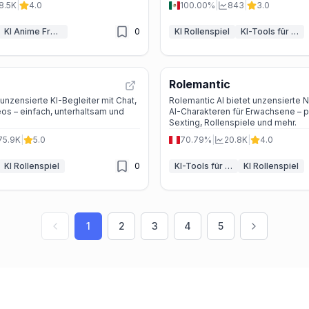
8.5K
|
4.0
100.00%
|
843
|
3.0
KI Anime Freundin
0
KI Rollenspiel
KI-Tools für nicht jugendfreie Dialoge
Rolemantic
 unzensierte KI-Begleiter mit Chat,
Rolemantic AI bietet unzensierte
os – einfach, unterhaltsam und
AI-Charakteren für Erwachsene – p
Sexting, Rollenspiele und mehr.
75.9K
|
5.0
70.79%
|
20.8K
|
4.0
KI Rollenspiel
0
KI-Tools für nicht jugendfreie Dialoge
KI Rollenspiel
1
2
3
4
5