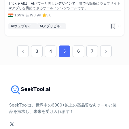
Trickle AIは、AIパワーと美しいデザインで、誰でも簡単にウェブサイト
やアプリを構築できるオールインワンツールです。
11.69%
|
193.9K
|
5.0
AIウェブサイトデザイナー
AIアプリビルダー
0
3
4
5
6
7
SeekTool.ai
SeekToolは、世界中の6000+以上の高品質なAIツールと製
品を探求し、未来を受け入れます！