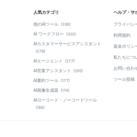
人気カテゴリ
ヘルプ・サ
他のAIツール
プライバシ
(
336
)
AI ワークフロー
(
320
)
利用規約
AIカスタマーサービスアシスタント
返金ポリシ
(
278
)
私たちにつ
AIエージェント
(
277
)
お問い合わ
AI営業アシスタント
(
205
)
ツール投稿
AI要約ツール
(
177
)
AI画像生成器
(
174
)
AIローコード・ノーコードツール
(
166
)