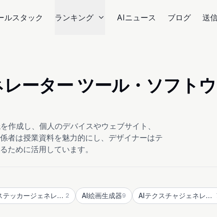
ールスタック
ランキング
AIニュース
ブログ
送
ェネレーター ツール・ソフトウ
紙を作成し、個人のデバイスやウェブサイト、
係者は授業資料を魅力的にし、デザイナーはテ
るために活用しています。
AI ステッカージェネレーター
AI絵画生成器
AIテクスチャジェネレーター
2
9