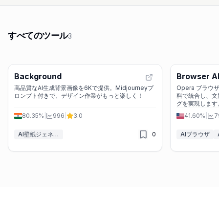
すべてのツール
3
Background
Browser A
高品質なAI生成背景画像を6Kで提供。Midjourneyプ
Opera ブラウ
ロンプト付きで、デザイン作業がもっと楽しく！
料で統合し、文
グを実現します
80.35%
|
996
|
3.0
41.60%
|
7
AI壁紙ジェネレーター
0
AIブラウザ