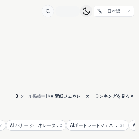
信
日本語
3
ツール掲載中
AI壁紙ジェネレーター ランキングを見る
AI バナー ジェネレーター
AIポートレートジェネレーター
A
7
2
34