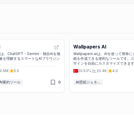
I
Wallpapers AI
ザは、ChatGPT・Gemini・独自AIを無
Wallpapers.aiは、AIを使って簡
脈を理解するスマートなAIブラウジン
紙を作成できる便利なツールです。ス
。
ザインを自由にカスタマイズできま
9.9M
|
5.0
20.53%
|
20.4K
|
4.0
AI要約ツール
0
AI壁紙ジェネレーター