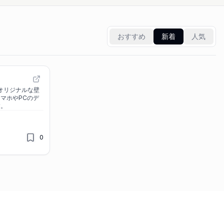
おすすめ
新着
人気
単にオリジナルな壁
マホやPCのデ
す。
0