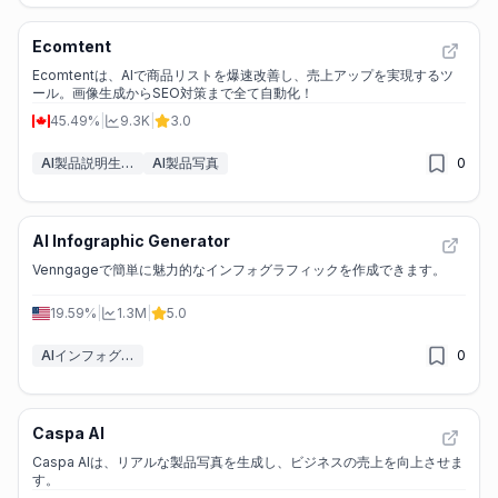
Ecomtent
Ecomtentは、AIで商品リストを爆速改善し、売上アップを実現するツ
ール。画像生成からSEO対策まで全て自動化！
45.49%
|
9.3K
|
3.0
AI製品説明生成器
AI製品写真
0
AI Infographic Generator
Venngageで簡単に魅力的なインフォグラフィックを作成できます。
19.59%
|
1.3M
|
5.0
AIインフォグラフィックジェネレーター
0
Caspa AI
Caspa AIは、リアルな製品写真を生成し、ビジネスの売上を向上させま
す。