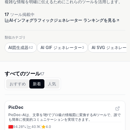
複雑な情報を明確に伝えるためにこれらのツールを活用します。
17
ツール掲載中
AIインフォグラフィックジェネレーター ランキングを見る
類似カテゴリ
AI図生成器
AI GIF ジェネレーター
AI SVG ジェネレー
42
3
すべてのツール
17
おすすめ
新着
人気
PicDoc
PicDoc-AIは、文章を1秒でプロ級の情報図に変換するAIツールで、誰で
も簡単に視覚的コミュニケーションを実現できます。
94.28%
|
40.1K
|
4.0