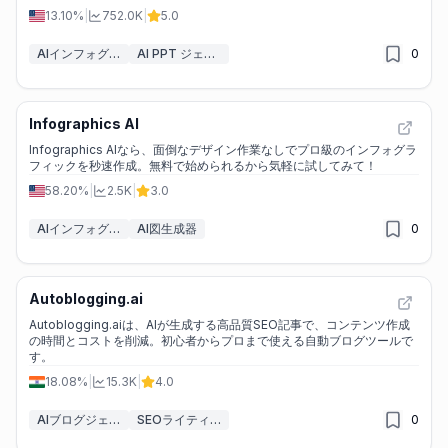
13.10%
|
752.0K
|
5.0
AIインフォグラフィックジェネレーター
AI PPT ジェネレーター
0
Infographics AI
Infographics AIなら、面倒なデザイン作業なしでプロ級のインフォグラ
フィックを秒速作成。無料で始められるから気軽に試してみて！
58.20%
|
2.5K
|
3.0
AIインフォグラフィックジェネレーター
AI図生成器
0
Autoblogging.ai
Autoblogging.aiは、AIが生成する高品質SEO記事で、コンテンツ作成
の時間とコストを削減。初心者からプロまで使える自動ブログツールで
す。
18.08%
|
15.3K
|
4.0
AIブログジェネレーター
SEOライティング AI
0