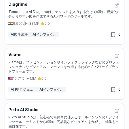
Diagrimo
Tenorshare AI Diagrimoは、テキストを入力するだけで瞬時に視覚的に
分かりやすい図を作成できるAIパワードのツールです。
9.90%
|
331.1K
|
5.0
AI図生成器
AIインフォグラフィックジェネレーター
0
Visme
Vismeは、プレゼンテーションやインフォグラフィックなどのプロフェ
ッショナルなビジュアルコンテンツを作成するためのAIパワードプラッ
トフォームです。
16.71%
|
1.1M
|
5.0
AI PPT ジェネレーター
AIインフォグラフィックジェネレーター
0
Pikto AI Studio
Pikto AI Studioは、初心者でも簡単に使えるオールインワンのAIデザイ
ンツール。テキストから瞬時に高品質なビジュアルを作成し、編集も自
由自在です。