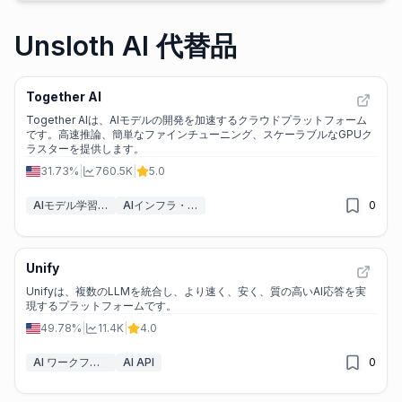
Unsloth AI 代替品
Together AI
Together AIは、AIモデルの開発を加速するクラウドプラットフォーム
です。高速推論、簡単なファインチューニング、スケーラブルなGPUク
ラスターを提供します。
31.73%
|
760.5K
|
5.0
AIモデル学習プラットフォーム
AIインフラ・GPUクラウド
0
Unify
Unifyは、複数のLLMを統合し、より速く、安く、質の高いAI応答を実
現するプラットフォームです。
49.78%
|
11.4K
|
4.0
AI ワークフロー
AI API
0