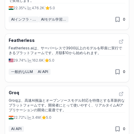
で実現します。
22.35%
|
476.2K
|
5.0
AIインフラ・GPUクラウド
AIモデル学習プラットフォーム
0
Featherless
Featherless.aiは、サーバーレスで3900以上のモデルを即座に実行で
きるプラットフォームです。月額$10から始められます。
29.74%
|
162.6K
|
5.0
一般的なLLM
AI API
0
Groq
Groqは、高速AI推論とオープンソースモデル対応を特徴とする革新的な
プラットフォームです。開発者にとって使いやすく、リアルタイムAIア
プリケーションの開発に最適です。
22.72%
|
3.4M
|
5.0
AI API
0