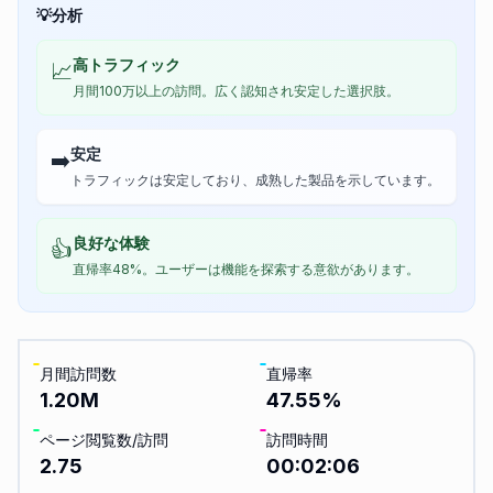
💡
分析
高トラフィック
📈
月間100万以上の訪問。広く認知され安定した選択肢。
安定
➡️
トラフィックは安定しており、成熟した製品を示しています。
良好な体験
👍
直帰率48%。ユーザーは機能を探索する意欲があります。
月間訪問数
直帰率
1.20M
47.55
%
ページ閲覧数/訪問
訪問時間
2.75
00:02:06