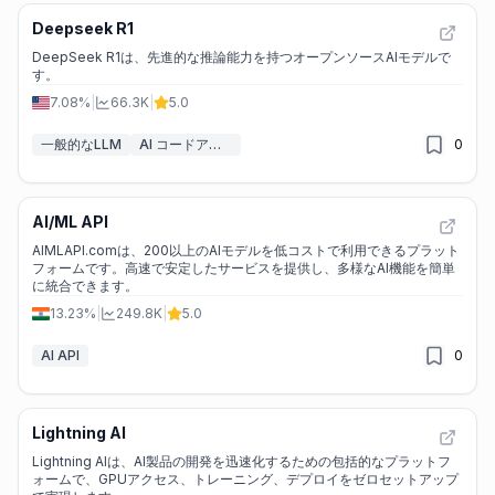
Deepseek R1
DeepSeek R1は、先進的な推論能力を持つオープンソースAIモデルで
す。
7.08%
|
66.3K
|
5.0
一般的なLLM
AI コードアシスタント
0
AI/ML API
AIMLAPI.comは、200以上のAIモデルを低コストで利用できるプラット
フォームです。高速で安定したサービスを提供し、多様なAI機能を簡単
に統合できます。
13.23%
|
249.8K
|
5.0
AI API
0
Lightning AI
Lightning AIは、AI製品の開発を迅速化するための包括的なプラットフ
ォームで、GPUアクセス、トレーニング、デプロイをゼロセットアップ