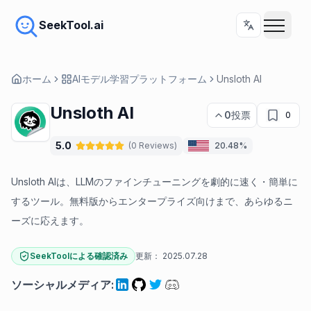
SeekTool.ai
ホーム
AIモデル学習プラットフォーム
Unsloth AI
Unsloth AI
0
投票
0
5.0
(
0
Reviews
)
20.48%
Unsloth AIは、LLMのファインチューニングを劇的に速く・簡単に
するツール。無料版からエンタープライズ向けまで、あらゆるニ
ーズに応えます。
SeekToolによる確認済み
更新：
2025.07.28
ソーシャルメディア
: