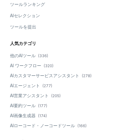
ツールランキング
AIセレクション
ツールを提出
人気カテゴリ
他のAIツール
(
336
)
AI ワークフロー
(
320
)
AIカスタマーサービスアシスタント
(
278
)
AIエージェント
(
277
)
AI営業アシスタント
(
205
)
AI要約ツール
(
177
)
AI画像生成器
(
174
)
AIローコード・ノーコードツール
(
166
)