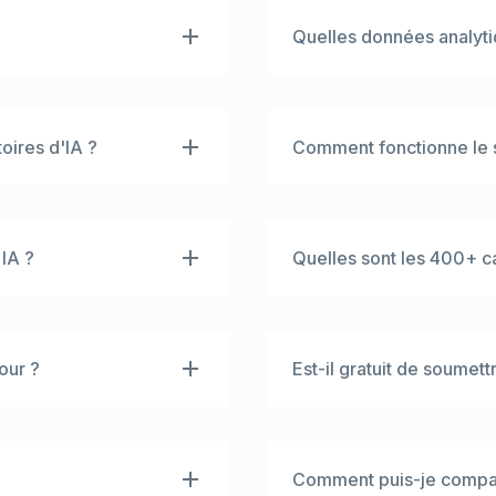
Quelles données analyti
 présentant plus de 6
Nous fournissons des in
atégories spécialisées.
chaque outil, vous pouv
d'IA dans le monde et de
Classements mondiaux e
toires d'IA ?
Comment fonctionne le 
plications d'IA
rebond, Durée), et Répar
profondies et des
Social). Cela vous aide à 
données. Facteurs de
Nos classements sont d
ouver les solutions les
anulaires pour une
explorer les outils via :
es pour chaque outil
du marché ; (2) Croissan
IA ?
Quelles sont les 400+ c
e classement uniques
montantes ; (3) Classem
ée mondiale avec support
dans votre pays ; (4) Cl
ons un processus de
Notre taxonomie est ext
400+ niches spécifiques
 priorisons les outils
comme 'Chatbots', nous 
 20K+ visites
pour SEO', 'Générateurs 
our ?
Est-il gratuit de soumett
rifie la fonctionnalité
juridiques IA', et plus 
 les avis et notes. Cela
l'arborescence des caté
tidiennement avec les
Oui. Nous soutenons la
ables et capables.
fic et les données de
gratuite (nécessite un b
léter les dernières
recherchant une exposit
Comment puis-je compare