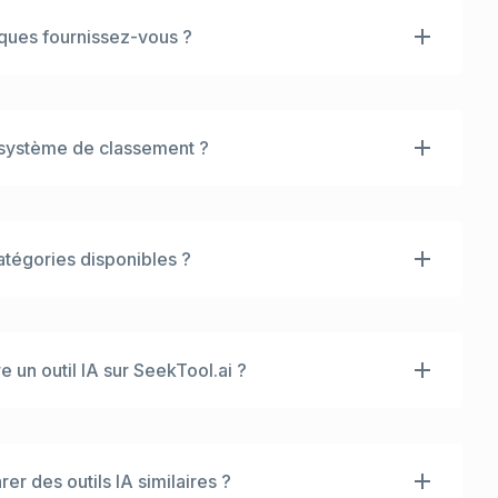
ques fournissez-vous ?
sights de niveau entreprise gratuitement. Pour
ez voir : Tendances de visites mensuelles,
t par pays, Métriques d'engagement (Taux de
système de classement ?
tition des sources de trafic (Direct, Recherche,
juger de la popularité et de la fiabilité d'un outil.
ynamiques et basés sur les données. Vous pouvez
 (1) Classements de trafic mensuel - pour les leaders
ce la plus rapide - pour repérer les étoiles
atégories disponibles ?
ents régionaux - pour voir ce qui est populaire
assements par catégorie - meilleurs outils dans nos
rêmement détaillée. Au-delà des grandes catégories
.
subdivisons en plus de 400 niches telles que 'IA
d'avatars IA', 'Révision de code IA', 'Assistants
re un outil IA sur SeekTool.ai ?
encore. Utilisez notre barre de recherche ou
gories pour naviguer dans cette vaste bibliothèque.
 communauté IA avec une option de soumission
acklink dofollow). Pour les développeurs
ion plus rapide, nous proposons des plans de
r des outils IA similaires ?