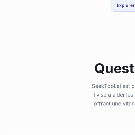
they need.
Explorer
Quest
SeekTool.ai est c
Il vise à aider le
offrant une vitri