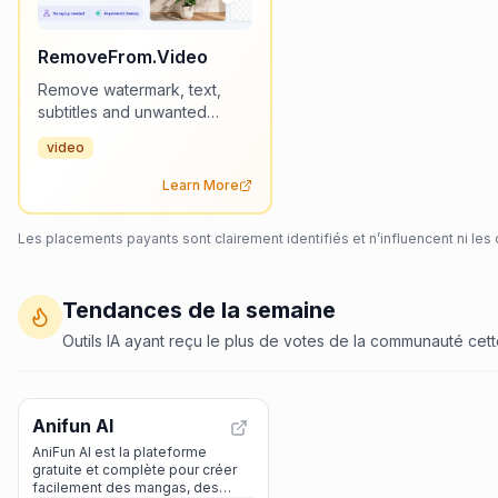
RemoveFrom.Video
Remove watermark, text,
subtitles and unwanted
objects from video online in
video
seconds with AI while
keeping footage natural and
Learn More
high quality — no editing
skills or software required.
Les placements payants sont clairement identifiés et n’influencent ni les
Tendances de la semaine
Outils IA ayant reçu le plus de votes de la communauté cet
Anifun AI
#1 Semaine
+1 votes
AniFun AI est la plateforme
gratuite et complète pour créer
facilement des mangas, des