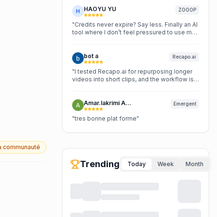
team-chat/?utm_source=seektool-
MiroFish prediction workflow here:
ai&utm_medium=review&utm_campaign=k3nova_b
https://mirofish.work/?
HAOYU YU
ZOOOP
H
team-chat AI agent platform:
utm_source=seektool-
https://k3nova.com/buzz-ai-agent-
ai&utm_medium=review&utm_campaign=mirofish_w
"
Credits never expire? Say less. Finally an AI
platform/?utm_source=seektool-
tool where I don’t feel pressured to use my
ai&utm_medium=review&utm_campaign=k3nova_b
money up.
"
ai-agent-platform Collaboration tool:
https://k3nova.com/buzz-collaboration-
bot a
Recapo.ai
tool/?utm_source=seektool-
ai&utm_medium=review&utm_campaign=k3nova_b
"
I tested Recapo.ai for repurposing longer
collaboration-tool Buzz by Block:
videos into short clips, and the workflow is
https://k3nova.com/buzz-by-block/?
pretty convenient. The summaries, captions,
utm_source=seektool-
recap script ideas, and short-video export
ai&utm_medium=review&utm_campaign=k3nova_b
tools make it easier to prepare content for
Amar.lakrimi Amar.krimi
Emergent
by-block Slack alternative:
Shorts, TikTok, and Reels without doing
https://k3nova.com/buzz-slack-alternative/?
every step manually.
"
"
tres bonne plat forme
"
utm_source=seektool-
ai&utm_medium=review&utm_campaign=k3nova_b
slack-alternative Slack comparison:
 la communauté
https://k3nova.com/slack-alternative-
comparison/?utm_source=seektool-
Trending
ai&utm_medium=review&utm_campaign=k3nova_bu
Today
Week
Month
alternative-comparison
"