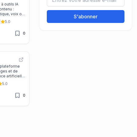
à outils IA
ontenu :
que, voix off,
S'abonner
-titres,
|
5.0
léchargement
 seul
0
 plateforme
ages et de
ce artificielle
r des
5.0
ans
es outils
0
deo, face
 avatar IA,
urs et