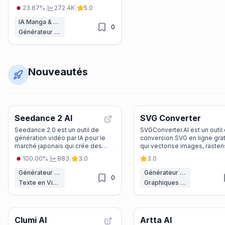
personnages et des illustrations
23.67%
|
272.4K
|
5.0
anime personnalisées, même
sans savoir dessiner.
IA Manga & BD
0
Générateur d'Anime IA
Nouveautés
Seedance 2 AI
SVG Converter
Seedance 2.0 est un outil de
SVGConverter.AI est un outil
génération vidéo par IA pour le
conversion SVG en ligne grat
marché japonais qui crée des
qui vectorise images, raster
vidéos courtes de 3 à 15
vecteurs et génère des
100.00%
|
883
|
3.0
3.0
secondes à partir de texte ou
illustrations AI, le tout sans
d’images, adapté aux annonceurs
inscription.
Générateur de vidéos courtes IA
Générateur de SVG IA
0
et créateurs.
Texte en Vidéo
Graphiques vectoriels IA
Clumi AI
Artta AI