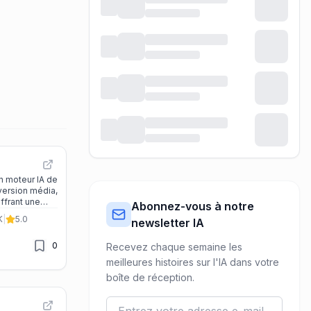
n moteur IA de
nversion média,
ffrant une
Abonnez-vous à notre
t une
K
|
5.0
newsletter IA
ocuteurs pour
sionnels.
0
Recevez chaque semaine les
meilleures histoires sur l'IA dans votre
boîte de réception.