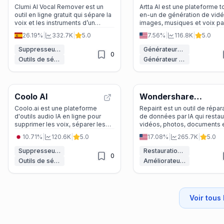
Clumi AI Vocal Remover est un
Artta AI est une plateforme t
outil en ligne gratuit qui sépare la
en-un de génération de vidé
voix et les instruments d’un
images, musiques et voix par
morceau pour créer des pistes
réunissant 10+ modèles (Sor
26.19%
|
332.7K
|
5.0
7.56%
|
116.8K
|
5.0
karaoké, des acapellas ou des
Veo 3.1, Seedance 2.0, Suno
stems, destiné aux producteurs,
pour les créateurs de conten
Suppresseur de Voix IA
Générateurs de vidéo IA
0
DJ et créateurs.
marketeurs.
Outils de séparation de stems par IA
Générateur d'images IA
Coolo AI
Wondershare
Repairit
Coolo.ai est une plateforme
Repairit est un outil de répar
d'outils audio IA en ligne pour
de données par IA qui restau
supprimer les voix, séparer les
vidéos, photos, documents e
stems, détecter le BPM et la
mails corrompus pour les
10.71%
|
120.6K
|
5.0
17.08%
|
265.7K
|
5.0
tonalité, et nettoyer l'audio,
particuliers et professionnel
destinée aux musiciens,
quelques clics.
Suppresseur de Voix IA
Restauration de photos par IA
0
producteurs et créateurs de
Outils de séparation de stems par IA
Améliorateur de vidéo
contenu.
Voir tous 